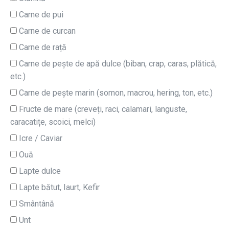
Carne de pui
Carne de curcan
Carne de rață
Carne de pește de apă dulce (biban, crap, caras, plătică,
etc.)
Carne de pește marin (somon, macrou, hering, ton, etc.)
Fructe de mare (creveți, raci, calamari, languste,
caracatițe, scoici, melci)
Icre / Caviar
Ouă
Lapte dulce
Lapte bătut, Iaurt, Kefir
Smântână
Unt