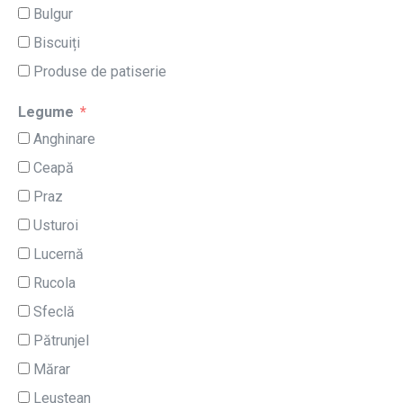
Bulgur
Biscuiți
Produse de patiserie
Legume
Anghinare
Ceapă
Praz
Usturoi
Lucernă
Rucola
Sfeclă
Pătrunjel
Mărar
Leuștean