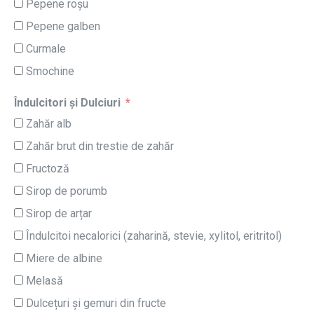
Pepene roșu
Pepene galben
Curmale
Smochine
Îndulcitori și Dulciuri
Zahăr alb
Zahăr brut din trestie de zahăr
Fructoză
Sirop de porumb
Sirop de arțar
Îndulcitoi necalorici (zaharină, stevie, xylitol, eritritol)
Miere de albine
Melasă
Dulcețuri și gemuri din fructe