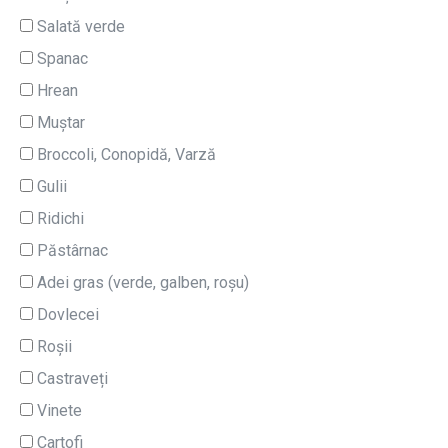
Salată verde
Spanac
Hrean
Muștar
Broccoli, Conopidă, Varză
Gulii
Ridichi
Păstârnac
Adei gras (verde, galben, roșu)
Dovlecei
Roșii
Castraveți
Vinete
Cartofi