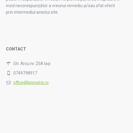
mod necorespunzător a vreunui remediu și/sau sfat oferit
prin intermediul acestui site.
CONTACT
Str. Arcu nr. 25A Iași
0749798917
office@bionutris.ro