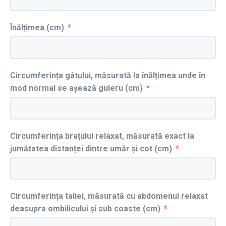
Înălțimea (cm)
Circumferința gâtului, măsurată la înălțimea unde în
mod normal se așează guleru (cm)
Circumferința brațului relaxat, măsurată exact la
jumătatea distanței dintre umăr și cot (cm)
Circumferința taliei, măsurată cu abdomenul relaxat
deasupra ombilicului și sub coaste (cm)