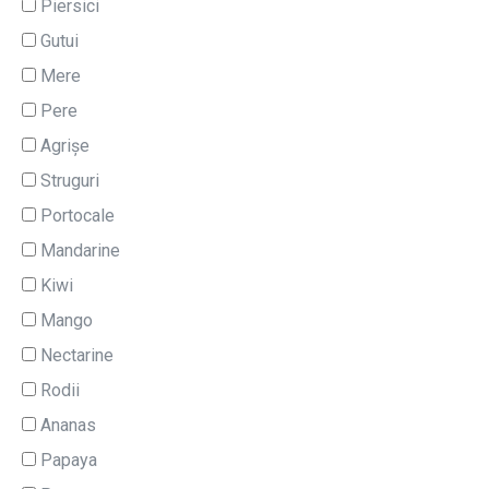
Piersici
Gutui
Mere
Pere
Agrișe
Struguri
Portocale
Mandarine
Kiwi
Mango
Nectarine
Rodii
Ananas
Papaya