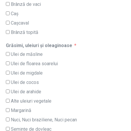
Brânză de vaci
Caș
Cașcaval
Brânză topită
Grăsimi, uleiuri și oleaginoase
Ulei de măsline
Ulei de floarea soarelui
Ulei de migdale
Ulei de cocos
Ulei de arahide
Alte uleiuri vegetale
Margarină
Nuci, Nuci braziliene, Nuci pecan
Semințe de dovleac