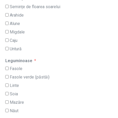
Semințe de floarea soarelui
Arahide
Alune
Migdale
Caju
Untură
Leguminoase
Fasole
Fasole verde (păstăi)
Linte
Soia
Mazăre
Năut