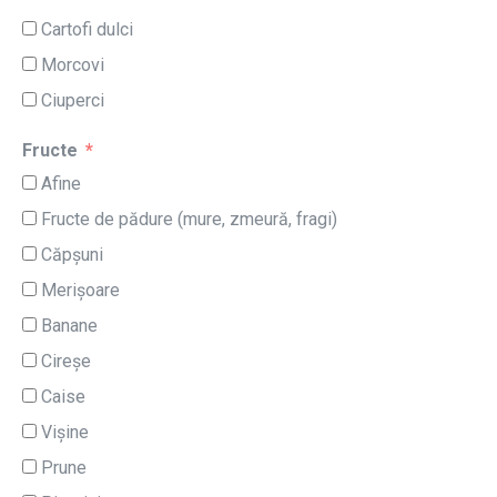
Cartofi dulci
Morcovi
Ciuperci
Fructe
Afine
Fructe de pădure (mure, zmeură, fragi)
Căpșuni
Merișoare
Banane
Cireșe
Caise
Vișine
Prune