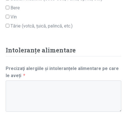
Bere
Vin
Tărie (votcă, țuică, palincă, etc.)
Intoleranțe alimentare
Precizaţi alergiile și intoleranțele alimentare pe care
le aveți