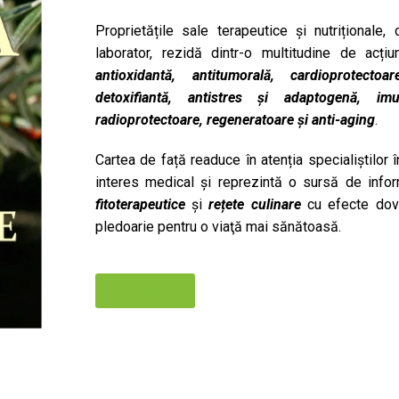
Proprietățile sale terapeutice și nutriționale
laborator, rezidă dintr-o multitudine de acț
antioxidantă, antitumorală, cardioprotecto
detoxifiantă, antistres și adaptogenă, imu
radioprotectoare, regeneratoare și anti-aging
.
Cartea de față readuce în atenția specialiștilor 
interes medical și reprezintă o sursă de inform
fitoterapeutice
și
rețete culinare
cu efecte dove
pledoarie pentru o viaţă mai sănătoasă.
Comandă