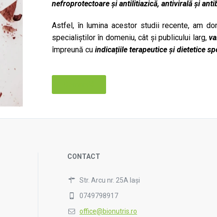
nefroprotectoare și antilitiazică, antivirală și an
Astfel, în lumina acestor studii recente, am dor
specialiștilor în domeniu, cât și publicului larg,
val
împreună cu
indicațiile terapeutice și dietetice sp
Comandă
CONTACT
Str. Arcu nr. 25A Iași
0749798917
office@bionutris.ro