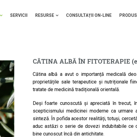
SERVICII
RESURSE
CONSULTAȚII ON-LINE
PRODUS
SERVICII
RESURSE
CONSULTAȚII ON-LINE
PRODUS
CĂTINA ALBĂ ÎN FITOTERAPIE (ed
Cătina albă a avut o importanță medicală deosebi
proprietățile sale terapeutice și nutriționale f
tratate de medicină tradițională orientală.
Deși foarte cunoscută și apreciată în trecut, 
scepticismului medicinei moderne ca urmare a
sinteză. În pofida acestor realități, totuși, cerc
aduc astăzi o serie de dovezi indubitabile ce co
bine cunoscut încă din antichitate.