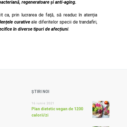
tibacteriană, regeneratoare și anti-aging.
it ca, prin lucrarea de faţă, să readuc în atenția
ențele curative
ale diferitelor specii de trandafiri,
ecifice
în diverse tipuri de afecțiuni
.
ȘTIRI NOI
16 iunie 2021
Plan dietetic vegan de 1200
calorii/zi