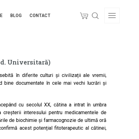
E
BLOG
CONTACT
E
BLOG
CONTACT
. Universitară)
tă în diferite culturi și civilizații ale vremii,
iind bine documentate în cele mai vechi lucrări și
începând cu secolul XX, cătina a intrat în umbra
 creșterii interesului pentru medicamentele de
etările de biochimie și farmacognozie de ultimă oră
nfirmă acest potențial fitoterapeutic al cătinei,