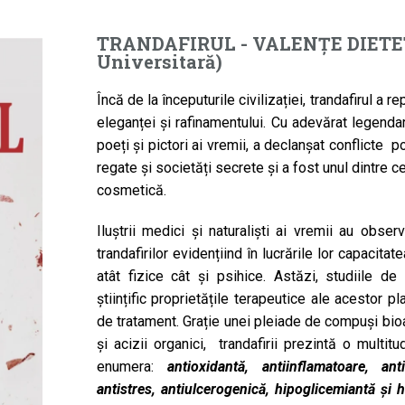
TRANDAFIRUL - VALENȚE DIETET
Universitară)
Încă de la începuturile civilizației, trandafirul a 
eleganței și rafinamentului. Cu adevărat legendar, 
poeți și pictori ai vremii, a declanșat conflicte po
regate și societăți secrete și a fost unul dintre c
cosmetică.
Iluștrii medici și naturaliști ai vremii au obser
trandafirilor evidențiind în lucrările lor capacit
atât fizice cât și psihice. Astăzi, studiile 
științific proprietățile terapeutice ale acestor p
de tratament. Grație unei pleiade de compuși bioact
și acizii organici, trandafirii prezintă o multi
enumera:
antioxidantă, antiinflamatoare, an
antistres, antiulcerogenică, hipoglicemiantă și 