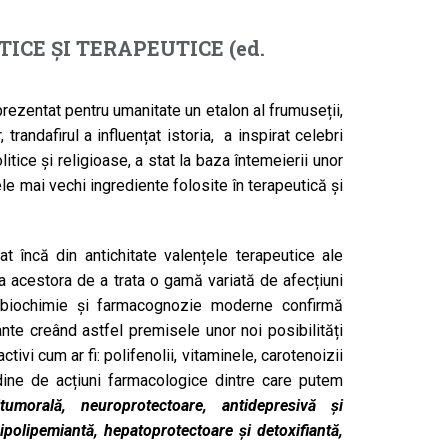
ICE ȘI TERAPEUTICE (ed.
reprezentat pentru umanitate un etalon al frumuseții,
trandafirul a influențat istoria, a inspirat celebri
litice și religioase, a stat la baza întemeierii unor
ele mai vechi ingrediente folosite în terapeutică și
vat încă din antichitate valențele terapeutice ale
atea acestora de a trata o gamă variată de afecțiuni
de biochimie și farmacognozie moderne confirmă
lante creând astfel premisele unor noi posibilități
ivi cum ar fi: polifenolii, vitaminele, carotenoizii
tudine de acțiuni farmacologice dintre care putem
titumorală, neuroprotectoare, antidepresivă și
hipolipemiantă, hepatoprotectoare și detoxifiantă,