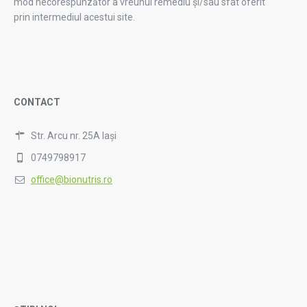
mod necorespunzător a vreunui remediu și/sau sfat oferit
prin intermediul acestui site.
CONTACT
Str. Arcu nr. 25A Iași
0749798917
office@bionutris.ro