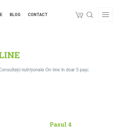
E
BLOG
CONTACT
E
BLOG
CONTACT
LINE
onsultații nutriționale On-line în doar 5 pași.
Pasul 4