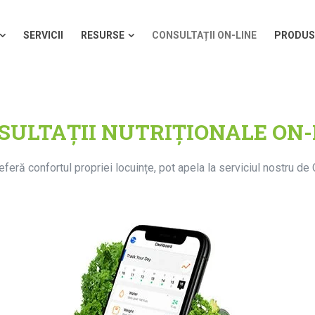
SERVICII
RESURSE
CONSULTAȚII ON-LINE
PRODUS
SERVICII
RESURSE
CONSULTAȚII ON-LINE
PRODUS
SULTAȚII NUTRIȚIONALE ON-
referă confortul propriei locuințe, pot apela la serviciul nostru de C