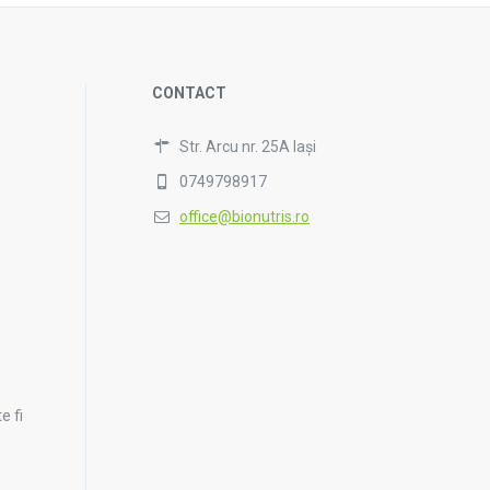
CONTACT
Str. Arcu nr. 25A Iași
0749798917
office@bionutris.ro
e fi