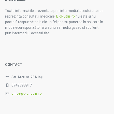
Toate informațiile prezentate prin intermediul acestui site nu
reprezintă consultații medicale.
BioNutris.ro
nu este și nu
poate fi răspunzător în niciun fel pentru punerea în aplicare în
mod necorespunzător a vreunui remediu și/sau sfat oferit
prin intermediul acestui site.
CONTACT
Str. Arcu nr. 25A Iași
0749798917
office@bionutris.ro