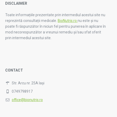
DISCLAIMER
Toate informațiile prezentate prin intermediul acestui site nu
reprezintă consultații medicale.
BioNutris.ro
nu este și nu
poate fi răspunzător în niciun fel pentru punerea în aplicare în
mod necorespunzător a vreunui remediu și/sau sfat oferit
prin intermediul acestui site.
CONTACT
Str. Arcu nr. 25A Iași
0749798917
office@bionutris.ro