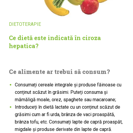
DIETOTERAPIE
Ce dietă este indicată în ciroza
hepatica?
Ce alimente ar trebui să consum?
Consumați cereale integrale și produse făinoase cu
conținut scăzut în grăsimi. Puteți consuma și
mămăligă moale, orez, spaghete sau macaroane;
Introduceți în dietă lactate cu un conținut scăzut de
grăsimi cum ar fi urda, brânza de vaci proaspătă,
brânza tofu, etc. Consumați lapte de capră proaspăt,
migdale şi produse derivate din lapte de capră.