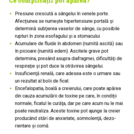
Ce complicații pot apărea?
Presiune crescută a sângelui în venele porte.
Afecțiunea se numeşte hipertensiune portală și
determină subţierea vaselor de sânge, cu posibile
rupturi în zona esofagului şi a stomacului.
Acumulare de fluide în abdomen (numită ascită) sau
în picioare (numită edem). Ascitele grave pot
determina, presând asupra diafragmei, dificultăţi de
respiraţie şi pot duce la otrăvirea sângelui.
Insuficienţă renală, care adesea este o urmare sau
un re­zultat al bolii de ficat.
Encefalopatia, boală a creierului, care poate apărea
din cauza acumulării de toxine pe care, în condiții
normale, ficatul le curăţa, dar pe care acum nu le mai
poate neutraliza. Aceste toxine pot ajunge la creier
producând stări de anxietate, somnolenţă, dezo­
rientare şi comă.