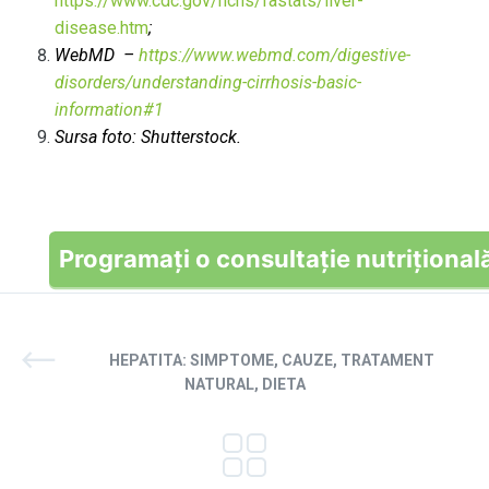
https://www.cdc.gov/nchs/fastats/liver-
disease.htm
;
WebMD –
https://www.webmd.com/digestive-
disorders/understanding-cirrhosis-basic-
information#1
Sursa foto: Shutterstock.
Programați o consultație nutrițional
HEPATITA: SIMPTOME, CAUZE, TRATAMENT
NATURAL, DIETA