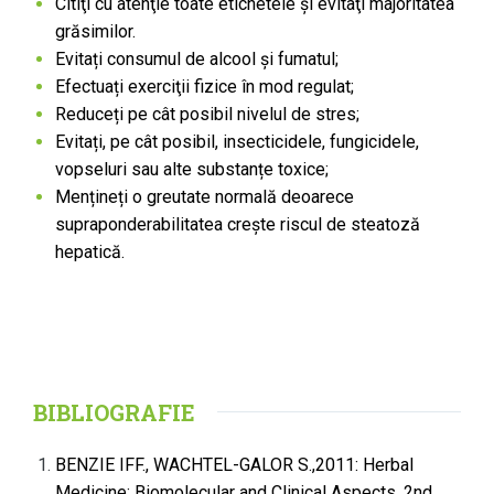
Citiţi cu atenţie toate etichetele şi evitaţi majoritatea
gră­similor.
Evitați consumul de alcool și fumatul;
Efectuați exerciţii fizice în mod regulat;
Reduceți pe cât posibil nivelul de stres;
Evitați, pe cât posibil, insecticidele, fungicidele,
vopseluri sau alte substanțe toxice;
Mențineți o greutate normală deoarece
supraponderabilitatea creşte riscul de steatoză
hepatică.
BIBLIOGRAFIE
BENZIE IFF., WACHTEL-GALOR S.,2011: Herbal
Medicine: Biomolecular and Clinical Aspects. 2nd