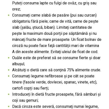
Puteți consuma lapte cu fulgi de ovăz, cu griș sau
orez;
Consumați carne slabă de pasăre (pui sau curcan)
obligatoriu fără piele; carne de vită, carne de pește
slab (şalău, ştiucă, biban). Limitaţi cantitatea de
peşte la maximum două porţii pe săptămână şi nu
mâncaţi fructe de mare proaspete. Un ficat bolnav de
ciroză nu poate face faţă cantităţii mari de vitamina
A din aceste alimente. Evitaţi uleiul de ficat de cod.
Ouăle este de preferat să se consume fierte și doar
albușul;
Alcătuiţi o dietă care să conţină 75% alimente crude.
Consumaţi legume nefibroase și pe cât se poate
tinere (fasole verde, dovlecei, spanac, vinete, etc),
cartofi copți sau fierți;
Introduceți în dietă fructe proaspete, fără sâmburi şi
coji sau gemuri;
Dacă ciroza este severă, consumaţi numai legume,