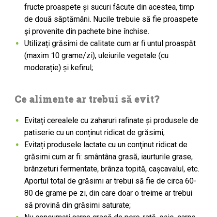
fructe proaspete şi sucuri făcute din acestea, timp
de două săptămâni. Nucile trebuie să fie proaspete
şi provenite din pachete bine închise.
Utilizați grăsimi de calitate cum ar fi untul proaspăt
(maxim 10 grame/zi), uleiurile vegetale (cu
moderație) și kefirul;
Ce alimente ar trebui să evit?
Evitați cerealele cu zaharuri rafinate și produsele de
patiserie cu un conținut ridicat de grăsimi;
Evitați produsele lactate cu un conţinut ridicat de
grăsimi cum ar fi: smântâna grasă, iaurturile grase,
brânzeturi fermentate, brânza topită, cașcavalul, etc.
Aportul total de grăsimi ar trebui să fie de circa 60-
80 de grame pe zi, din care doar o treime ar trebui
să provină din grăsimi saturate;