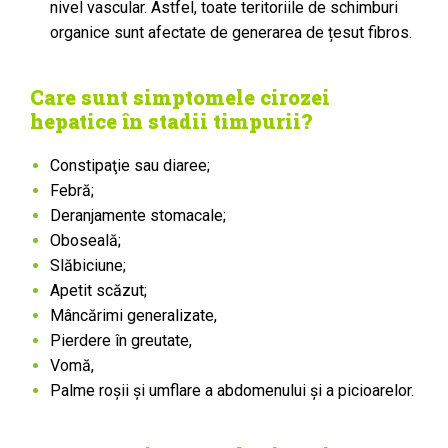
nivel vascular. Astfel, toate teritoriile de schimburi
organice sunt afectate de generarea de țesut fibros.
Care sunt simptomele cirozei
hepatice în stadii timpurii?
Constipaţie sau diaree;
Febră;
Deranjamente sto­macale;
Oboseală;
Slăbiciune;
Apetit scăzut;
Mâncărimi gene­ralizate,
Pierdere în greutate,
Vomă,
Palme roşii şi umflare a abdomenului şi a picioarelor.