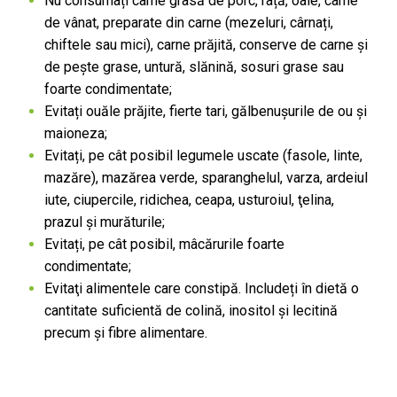
Nu consumați carne grasă de porc, rață, oaie, carne
de vânat, preparate din carne (mezeluri, cârnați,
chiftele sau mici), carne prăjită, conserve de carne și
de pește grase, untură, slănină, sosuri grase sau
foarte condimentate;
Evitați ouăle prăjite, fierte tari, gălbenușurile de ou și
maioneza;
Evitați, pe cât posibil legumele uscate (fasole, linte,
mazăre), mazărea verde, sparanghelul, varza, ardeiul
iute, ciupercile, ridichea, ceapa, usturoiul, ţelina,
prazul și murăturile;
Evitați, pe cât posibil, mâcărurile foarte
condimentate;
Evitaţi alimentele care constipă. Includeți în dietă o
cantitate suficientă de colină, inositol şi lecitină
precum şi fibre alimentare.