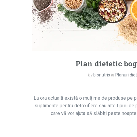
Plan dietetic boga
by
bionutris
in
Planuri die
La ora actuală există o mulțime de produse pe pia
suplimente pentru detoxifiere sau alte tipuri d
care vă vor ajuta să slăbiți peste noapte.