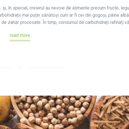
 și, în special, creierul au nevoie de alimente precum fructe, leg
carbohidrații mai puțin sănătoși cum ar fi cei din gogoși, pâine albă
ză de zahăr procesate. În timp, consumul de carbohidrați rafinați vă
read more