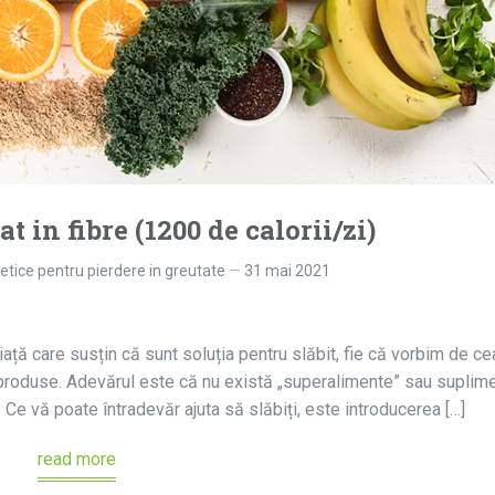
t in fibre (1200 de calorii/zi)
tetice pentru pierdere in greutate
31 mai 2021
ță care susțin că sunt soluția pentru slăbit, fie că vorbim de cea
e produse. Adevărul este că nu există „superalimente” sau suplim
 Ce vă poate întradevăr ajuta să slăbiți, este introducerea […]
read more