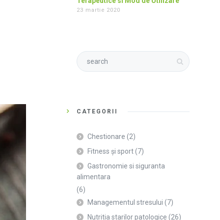
Terapeutice si Mod de Utilizare
23 martie 2020
CATEGORII
Chestionare
(2)
Fitness și sport
(7)
Gastronomie si siguranta
alimentara
(6)
Managementul stresului
(7)
Nutritia starilor patologice
(26)