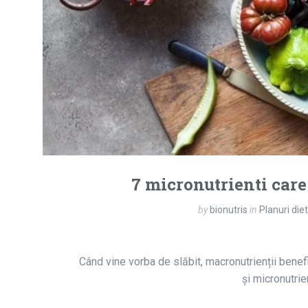
7 micronutrienti care 
by
bionutris
in
Planuri die
Când vine vorba de slăbit, macronutrienții benef
și micronutrie