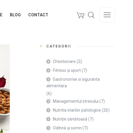
E
BLOG
CONTACT
E
BLOG
CONTACT
CATEGORII
Chestionare
(2)
Fitness și sport
(7)
Gastronomie si siguranta
alimentara
(6)
Managementul stresului
(7)
Nutritia starilor patologice
(26)
Nutriție sănătoasă
(7)
Odihnă și somn
(7)