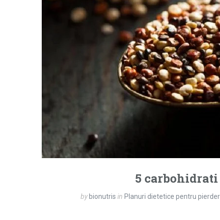
5 carbohidrati 
by
bionutris
in
Planuri dietetice pentru pierde