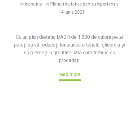
by
bionutris
in
Planuri dietetice pentru hipertensivi
14 iunie 2021
Cu un plan dietetic DASH de 1.200 de calorii pe zi
puteți sa vă reduceți tensiunea arterială, glicemia și
să pierdeți în greutate. Iată cum trebuie să
procedați.
read more