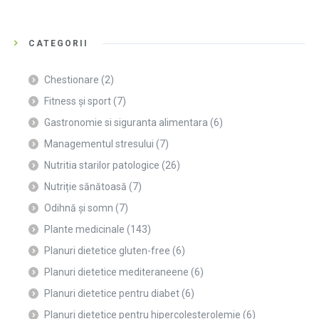
CATEGORII
Chestionare
(2)
Fitness și sport
(7)
Gastronomie si siguranta alimentara
(6)
Managementul stresului
(7)
Nutritia starilor patologice
(26)
Nutriție sănătoasă
(7)
Odihnă și somn
(7)
Plante medicinale
(143)
Planuri dietetice gluten-free
(6)
Planuri dietetice mediteraneene
(6)
Planuri dietetice pentru diabet
(6)
Planuri dietetice pentru hipercolesterolemie
(6)