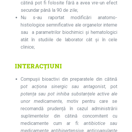
cătină pot fi folosite fără a avea vre-un efect
secundar până la 90 de zile;
Nu s-au raportat modificări anatomo-
histiologice semnificative ale organelor interne
sau a parametrilor biochimici și hematologici
atât în studiile de laborator cât și în cele
clinice;
INTERACȚIUNI
Compușii bioactivi din preparatele din cătină
p
ot acționa sinergic sau antagonist
, pot
potența sau pot inhiba substanțele active ale
unor medicamente,
motiv pentru care se
recomandă prudență în cazul administrării
suplimentelor din cătină concomitent cu
medicamente cum ar fi:
antibiotice sau
medicamente antihipertensive, anticoagulante