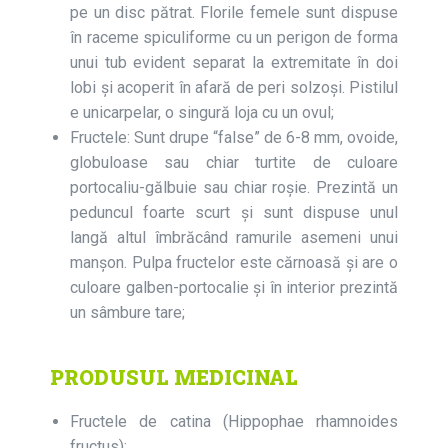
pe un disc pătrat. Florile femele sunt dispuse
în raceme spiculiforme cu un perigon de forma
unui tub evident separat la extremitate în doi
lobi şi acoperit în afară de peri solzoşi. Pistilul
e unicarpelar, o singură loja cu un ovul;
Fructele: Sunt drupe “false” de 6-8 mm, ovoide,
globuloase sau chiar turtite de culoare
portocaliu-gălbuie sau chiar roşie. Prezintă un
peduncul foarte scurt şi sunt dispuse unul
langă altul îmbrăcând ramurile asemeni unui
manşon. Pulpa fructelor este cărnoasă și are o
culoare galben-portocalie și în interior prezintă
un sâmbure tare;
PRODUSUL MEDICINAL
Fructele de catina (Hippophae rhamnoides
fructus);