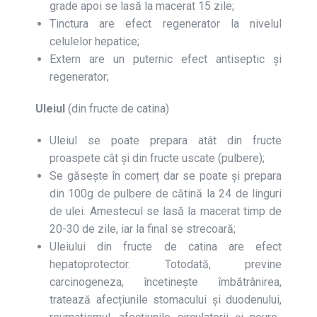
grade apoi se lasă la macerat 15 zile;
Tinctura are efect regenerator la nivelul
celulelor hepatice;
Extern are un puternic efect antiseptic și
regenerator;
Uleiul
(din fructe de catina)
Uleiul se poate prepara atât din fructe
proaspete cât şi din fructe uscate (pulbere);
Se găsește în comerț dar se poate și prepara
din 100g de pulbere de cătină la 24 de linguri
de ulei. Amestecul se lasă la macerat timp de
20-30 de zile, iar la final se strecoară;
Uleiului din fructe de catina are efect
hepatoprotector. Totodată, previne
carcinogeneza, încetineşte îmbătrânirea,
tratează afecțiunile stomacului și duodenului,