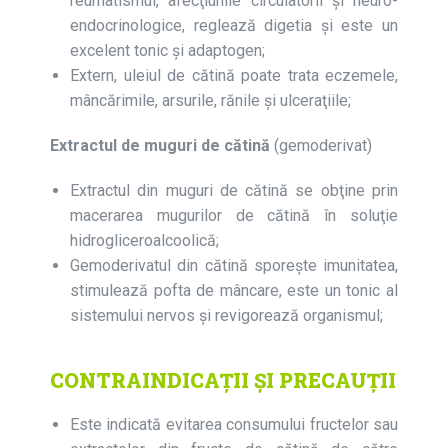
reumatismul, afecţiunile circulatorii şi neuro-
endocrinologice, reglează digetia şi este un
excelent tonic și adaptogen;
Extern, uleiul de cătină poate trata eczemele,
mâncărimile, arsurile, rănile şi ulceraţiile;
Extractul de muguri de cătină
(gemoderivat)
Extractul din muguri de cătină se obţine prin
macerarea mugurilor de cătină în soluţie
hidrogliceroalcoolică;
Gemoderivatul din cătină sporește imunitatea,
stimulează pofta de mâncare, este un tonic al
sistemului nervos şi revigorează organismul;
CONTRAINDICAŢII ŞI PRECAUŢII
Este indicată evitarea consumului fructelor sau