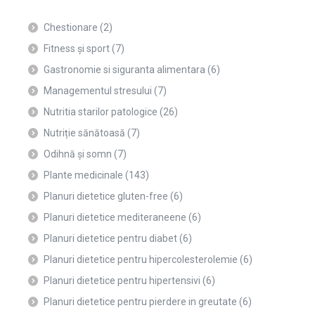
Chestionare
(2)
Fitness și sport
(7)
Gastronomie si siguranta alimentara
(6)
Managementul stresului
(7)
Nutritia starilor patologice
(26)
Nutriție sănătoasă
(7)
Odihnă și somn
(7)
Plante medicinale
(143)
Planuri dietetice gluten-free
(6)
Planuri dietetice mediteraneene
(6)
Planuri dietetice pentru diabet
(6)
Planuri dietetice pentru hipercolesterolemie
(6)
Planuri dietetice pentru hipertensivi
(6)
Planuri dietetice pentru pierdere in greutate
(6)