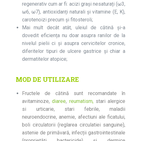
regenerativ cum ar fi: acizi grași nesaturați (ω3,
ω6, ω7), antioxidanți naturali și vitamine (E, K),
carotenoizi precum și fitosteroli;
Mai mult decât atât, uleiul de cătină și-a
dovedit eficiența nu doar asupra ranilor de la
nivelul pielii ci și asupra cervicitelor cronice,
diferitelor tipuri de ulcere gastrice și chiar a
dermatitelor atopice;
MOD DE UTILIZARE
Fructele de cătină sunt recomandate în
avitaminoze,
diaree
,
reumatism,
stari alergice
si urticarie, stari febrile, maladii
neuroendocrine, anemie, afectiuni ale ficatului,
boli circulatorii (reglarea circulatiei sanguine),
astenie de primăvară, infecții gastrointestinale
(proprietăți bactericide) și dermice