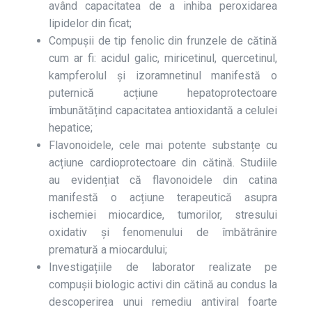
având capacitatea de a inhiba peroxidarea
lipidelor din ficat;
Compușii de tip fenolic din frunzele de cătină
cum ar fi: acidul galic, miricetinul, quercetinul,
kampferolul și izoramnetinul manifestă o
puternică acțiune hepatoprotectoare
îmbunătățind capacitatea antioxidantă a celulei
hepatice;
Flavonoidele, cele mai potente substanțe cu
acțiune cardioprotectoare din cătină. Studiile
au evidențiat că flavonoidele din catina
manifestă o acțiune terapeutică asupra
ischemiei miocardice, tumorilor, stresului
oxidativ și fenomenului de îmbătrânire
prematură a miocardului;
Investigațiile de laborator realizate pe
compușii biologic activi din cătină au condus la
descoperirea unui remediu antiviral foarte