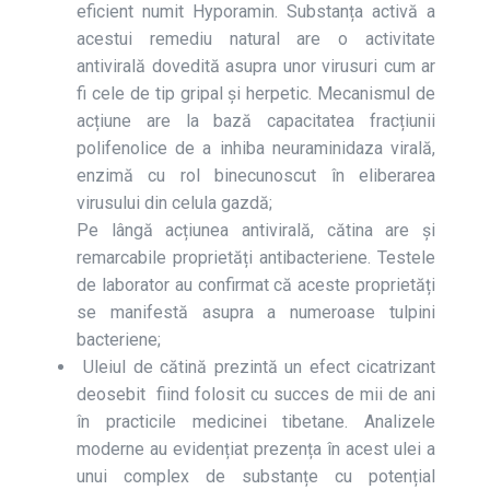
eficient numit Hyporamin. Substanța activă a
acestui remediu natural are o activitate
antivirală dovedită asupra unor virusuri cum ar
fi cele de tip gripal și herpetic. Mecanismul de
acțiune are la bază capacitatea fracțiunii
polifenolice de a inhiba neuraminidaza virală,
enzimă cu rol binecunoscut în eliberarea
virusului din celula gazdă;
Pe lângă acțiunea antivirală, cătina are și
remarcabile proprietăți antibacteriene. Testele
de laborator au confirmat că aceste proprietăți
se manifestă asupra a numeroase tulpini
bacteriene;
Uleiul de cătină prezintă un efect cicatrizant
deosebit fiind folosit cu succes de mii de ani
în practicile medicinei tibetane. Analizele
moderne au evidențiat prezența în acest ulei a
unui complex de substanțe cu potențial