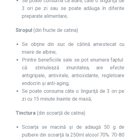
Se poate consuma ca atare, câte o linguriţă de
3 ori pe zi sau se poate adăuga în diferite
preparate alimentare;
Siropul
(din fructe de catina)
Se obţine din suc de cătină amestecat cu
miere de albine;
Printre beneficiile sale se pot enumera faptul
că: stimulează imunitatea, are efecte
antigripale, antivirale, antioxidante, regletoare
endocrin și anti-aging;
Se poate consuma câte o linguriţă de 3 ori pe
zi cu 15 minute înainte de masă;
Tinctura
(din scoarţă de catina)
Scoarța se macină și de adaugă 50 g de
pulbere din scoarţă la 250ml alcool 70%. 70-80