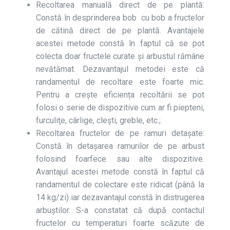
Recoltarea manuală direct de pe plantă:
Constă în desprinderea bob cu bob a fructelor
de cătină direct de pe plantă. Avanta­jele
acestei metode constă în faptul că se pot
colecta doar fructele curate și arbustul rămâne
nevătămat. Dezavantajul metodei este că
randamentul de recoltare este foarte mic.
Pentru a crește eficiența recoltării se pot
folosi o serie de dispozitive cum ar fi piepteni,
fur­culiţe, cârlige, clești, greble, etc.;
Recoltarea fructelor de pe ramuri detaşate:
Constă în detașarea ramurilor de pe arbust
folosind foarfece sau alte dispozitive.
Avantajul acestei metode constă în faptul că
randamentul de colectare este ridicat (până la
14 kg/zi) iar dezavantajul constă în distrugerea
arbuștilor. S-a constatat că după contactul
fructelor cu temperaturi foarte scăzute de