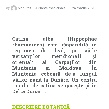
by
bionutris
in
Plante medicinale
24 martie 2020
Catina alba (Hippophae
rhamnoides) este răspândită în
regiunea de deal, pe văile
versanţilor meridionali şi
orientali ai Carpaţilor din
Muntenia şi Moldova. În
Muntenia coboară de-a lungul
văilor până la Dunăre. Un centru
insular de cătină se găseşte şi în
Delta Dunării.
DESCRIERE BOTANICĂ