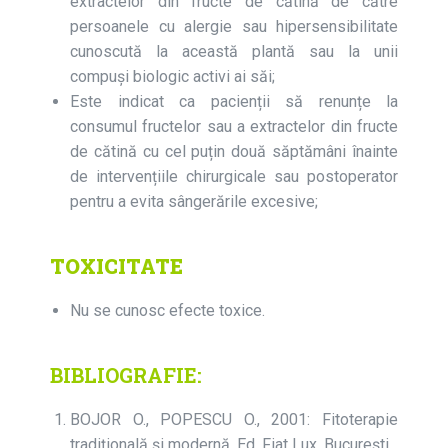
extractelor din fructe de cătină de către
persoanele cu alergie sau hipersensibilitate
cunoscută la această plantă sau la unii
compuși biologic activi ai săi;
Este indicat ca pacienții să renunțe la
consumul fructelor sau a extractelor din fructe
de cătină cu cel puțin două săptămâni înainte
de intervențiile chirurgicale sau postoperator
pentru a evita sângerările excesive;
TOXICITATE
Nu se cunosc efecte toxice.
BIBLIOGRAFIE:
BOJOR O., POPESCU O., 2001: Fitoterapie
tradițională și modernă, Ed. Fiat Lux, București,