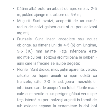
Cătina albă este un arbust de aproximativ 2-5
m, putând ajunge mic arbore de 5-6 m;
Mugurii: Sunt ovoizi, acoperiţi de un număr
redus de solzi galben-aurii şi cu peri solzoşi
argintii;
Frunzele: Sunt linear lanceolate sau îngust
oblonge, au dimensiuni de 4-5 (6) cm lungime,
5-6 (10) mm lăţime. Faţa inferioară este
argintie cu peri solzoşi argintii până la galbeni-
aurii care la frecare se iau pe degete;
Florile: Sunt dioice, mici, puţin aparente, verzui,
si­tuate pe lujerii anuali şi apar odată cu
frunzele, câte 2-3 la subţioara frunzuliţe­lor
inferioare care le aco­peră cu totul. Florile mas­
cule sunt sesile cu un perigon gălbui verzui pe
faţa inter­nă cu peri solzoşi argintii în formă de
tub evident separat la extremitate în doi lobi