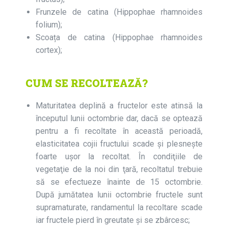
Frunzele de catina (Hippophae rhamnoides
folium);
Scoața de catina (Hippophae rhamnoides
cortex);
CUM SE RECOLTEAZĂ?
Maturitatea deplină a fructelor este atinsă la
începutul lunii octombrie dar, dacă se optează
pentru a fi recoltate în această perioadă,
elasticitatea cojii fruc­tului scade și plesneşte
foarte uşor la recoltat. În condiţiile de
vegetaţie de la noi din ţară, recoltatul trebuie
să se efectueze înainte de 15 octombrie.
După jumătatea lunii octombrie fructele sunt
supramaturate, randamentul la recoltare scade
iar fructele pierd în greutate şi se zbârcesc;