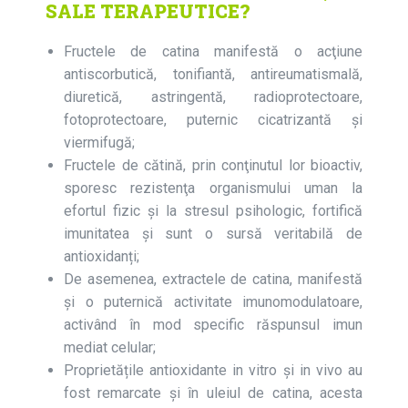
SALE TERAPEUTICE?
Fructele de catina manifestă o acţiune
antiscorbutică, tonifiantă, antireumatismală,
diuretică, astringentă, radioprotectoare,
fotoprotectoare, puternic cicatrizantă și
viermifugă;
Fructele de cătină, prin conţinutul lor bioactiv,
sporesc rezistenţa organismului uman la
efortul fizic şi la stresul psihologic, fortifică
imunitatea și sunt o sursă veritabilă de
antioxidanți;
De asemenea, extractele de catina, manifestă
și o puternică activitate imunomodulatoare,
activând în mod specific răspunsul imun
mediat celular;
Proprietățile antioxidante in vitro și in vivo au
fost remarcate și în uleiul de catina, acesta