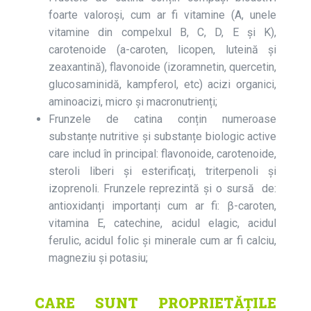
foarte valoroși, cum ar fi vitamine (A, unele
vitamine din compelxul B, C, D, E și K),
carotenoide (a-caroten, licopen, luteină și
zeaxantină), flavonoide (izoramnetin, quercetin,
glucosaminidă, kampferol, etc) acizi organici,
aminoacizi, micro și macronutrienți;
Frunzele de catina conțin numeroase
substanțe nutritive și substanțe biologic active
care includ în principal: flavonoide, carotenoide,
steroli liberi și esterificați, triterpenoli și
izoprenoli. Frunzele reprezintă și o sursă de:
antioxidanți importanți cum ar fi: β-caroten,
vitamina E, catechine, acidul elagic, acidul
ferulic, acidul folic și minerale cum ar fi calciu,
magneziu și potasiu;
CARE SUNT PROPRIETĂȚILE