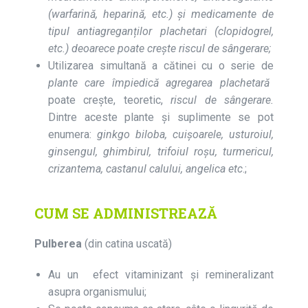
(warfarină, heparină, etc.) și medicamente de
tipul antiagreganților plachetari (clopidogrel,
etc.) deoarece poate crește riscul de sângerare;
Utilizarea simultană a cătinei cu o serie de
plante care împiedică agregarea plachetară
poate crește, teoretic,
riscul de sângerare.
Dintre aceste plante și suplimente se pot
enumera:
ginkgo biloba, cuișoarele, usturoiul,
ginsengul, ghimbirul, trifoiul roșu, turmericul,
crizantema, castanul calului, angelica etc
.;
CUM SE ADMINISTREAZĂ
Pulberea
(din catina uscată)
Au un efect vitaminizant şi remineralizant
asupra organismului;