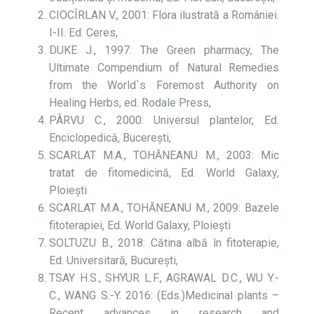
CIOCÎRLAN V., 2001: Flora ilustrată a României.
I-II. Ed. Ceres,
DUKE J., 1997: The Green pharmacy, The
Ultimate Compendium of Natural Remedies
from the World`s Foremost Authority on
Healing Herbs, ed. Rodale Press,
PÂRVU C., 2000: Universul plantelor, Ed.
Enciclopedică, Bucerești,
SCARLAT M.A., TOHĂNEANU M., 2003: Mic
tratat de fitomedicină, Ed. World Galaxy,
Ploiești
SCARLAT M.A., TOHĂNEANU M., 2009: Bazele
fitoterapiei, Ed. World Galaxy, Ploiești
SOLTUZU B., 2018: Cătina albă în fitoterapie,
Ed. Universitară, București,
TSAY H.S., SHYUR L.F., AGRAWAL D.C., WU Y.-
C., WANG S.-Y. 2016: (Eds.)Medicinal plants –
Recent advances in research and