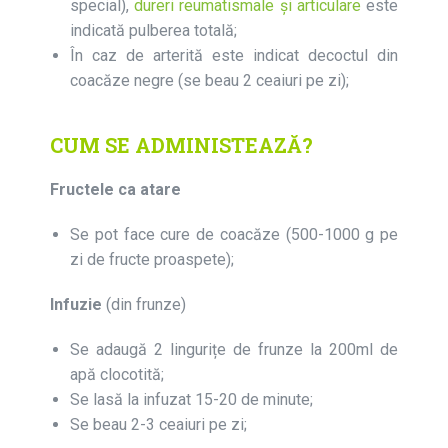
special),
dureri reumatismale şi articulare
este
indicată pulberea totală;
În caz de arterită este indicat decoctul din
coacăze negre (se beau 2 ceaiuri pe zi);
CUM SE ADMINISTEAZĂ?
Fructele ca atare
Se pot face cure de coacăze (500-1000 g pe
zi de fructe proaspete);
Infuzie
(din frunze)
Se adaugă 2 lingurițe de frunze la 200ml de
apă clocotită;
Se lasă la infuzat 15-20 de minute;
Se beau 2-3 ceaiuri pe zi;