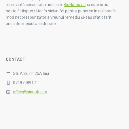
reprezintă consultații medicale.
BioNutris.ro
nu este și nu
poate fi răspunzător în niciun fel pentru punerea în aplicare în
mod necorespunzător a vreunui remediu și/sau sfat oferit
prin intermediul acestui site.
CONTACT
Str. Arcu nr. 25A Iași
0749798917
office@bionutris.ro