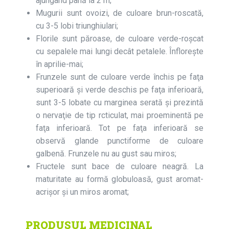
ajungând până la 2 m;
Mugurii sunt ovoizi, de culoare brun-roscată,
cu 3-5 lobi triunghiulari;
Florile sunt păroase, de culoare verde-roșcat
cu sepalele mai lungi decât petalele. Înflorește
în aprilie-mai;
Frunzele sunt de culoare verde închis pe faţa
superioară şi verde deschis pe faţa inferioară,
sunt 3-5 lobate cu marginea serată și prezintă
o nervaţie de tip rcticulat, mai proeminentă pe
faţa inferioară. Tot pe faţa inferioară se
observă glande punctiforme de culoare
galbenă. Frunzele nu au gust sau miros;
Fructele sunt bace de culoare neagră. La
maturitate au formă globuloasă, gust aromat­-
acrişor şi un miros aromat;
PRODUSUL MEDICINAL