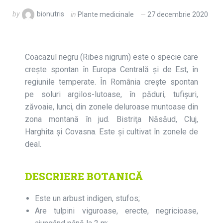
by
bionutris
in
Plante medicinale
27 decembrie 2020
Coacazul negru (Ribes nigrum) este o specie care
creşte spontan în Europa Centrală şi de Est, în
regiunile temperate. În România creşte spontan
pe soluri argilos-lutoase, în păduri, tufişuri,
zăvoaie, lunci, din zonele deluroase muntoase din
zona montană în jud. Bistriţa Năsăud, Cluj,
Harghita și Covasna. Este şi cultivat în zonele de
deal.
DESCRIERE BOTANICĂ
Este un arbust indigen, stufos;
Are tulpini viguroase, erecte, negricioase,