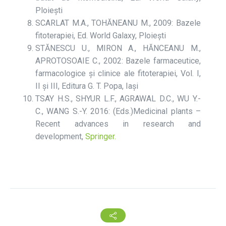
Ploiești
SCARLAT M.A., TOHĂNEANU M., 2009: Bazele
fitoterapiei, Ed. World Galaxy, Ploiești
STĂNESCU U., MIRON A., HĂNCEANU M.,
APROTOSOAIE C., 2002: Bazele farmaceutice,
farmacologice și clinice ale fitoterapiei, Vol. I,
II și III, Editura G. T. Popa, Iași
TSAY H.S., SHYUR L.F., AGRAWAL D.C., WU Y.-
C., WANG S.-Y. 2016: (Eds.)Medicinal plants –
Recent advances in research and
development,
Springer.