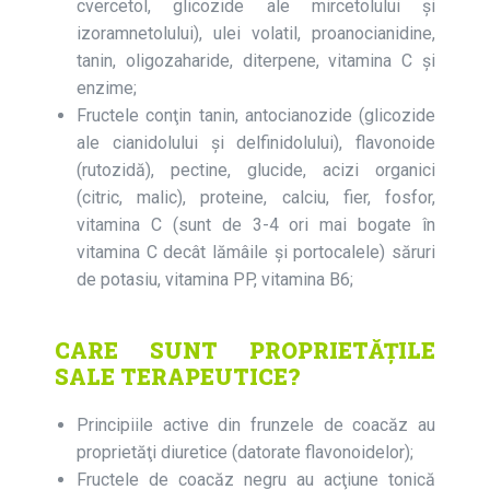
cvercetol, glicozide ale mircetolului şi
izoramnetolului), ulei volatil, proanocianidine,
tanin, oligozaharide, diterpene, vitamina C și
enzime;
Fructele conţin tanin, antocianozide (glicozide
ale cianidolului şi delfinidolului), flavonoide
(rutozidă), pectine, glucide, acizi organici
(citric, malic), proteine, calciu, fier, fosfor,
vitamina C (sunt de 3-4 ori mai bogate în
vitamina C decât lămâile şi portocalele) săruri
de potasiu, vitamina PP, vitamina B6;
CARE SUNT PROPRIETĂȚILE
SALE TERAPEUTICE?
Principiile active din frunzele de coacăz au
proprietăţi diuretice (datorate flavonoidelor);
Fructele de coacăz negru au acţiune tonică