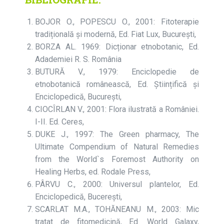
BOJOR O., POPESCU O., 2001: Fitoterapie
tradițională și modernă, Ed. Fiat Lux, București,
BORZA AL. 1969: Dicționar etnobotanic, Ed.
Adademiei R. S. România
BUTURĂ V., 1979: Enciclopedie de
etnobotanică românească, Ed. Științifică și
Enciclopedică, București,
CIOCÎRLAN V., 2001: Flora ilustrată a României.
I-II. Ed. Ceres,
DUKE J., 1997: The Green pharmacy, The
Ultimate Compendium of Natural Remedies
from the World`s Foremost Authority on
Healing Herbs, ed. Rodale Press,
PÂRVU C., 2000: Universul plantelor, Ed.
Enciclopedică, Bucerești,
SCARLAT M.A., TOHĂNEANU M., 2003: Mic
tratat de fitomedicină, Ed. World Galaxy,