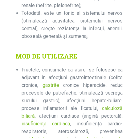
renale (nefrite, pielonefrite);
Totodată, este un tonic al sistemului nervos
(stimulează activitatea sistemului nervos
central), crește rezistenţa la infecţii, anemii,
oboseală generală și surmenaj;
MOD DE UTILIZARE
Fructele, consumate ca atare, se folosesc ca
adjuvant în afecţiuni gastrointestinale (colite
cronice,
gastrite
cronice hiperacide, reduc
procesele de putrefacţie, stimulează secreţia
sucului gastric); afecţiuni hepato-biliare,
procese infiamatorii ale ficatului,
calculoză
biliară
, afecţiuni cardiace (angină pectorală,
insuficiență cardiacă
, insuficienţă cardio-
respiratorie, ateroscleroză, prevenirea