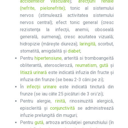
accidentelor vasculare
);
afecţiuni renale
(nefrite, pielonefrite);
tonic al sistemului
nervos (stimulează activitatea sistemului
nervos central); efect tonic general (cresc
rezistenţa la infecţii, anemii, oboseală
generală, surmenaj), cresc acuitatea vizuală;
hidropizie (mărește diureza);
laringită,
scorbut,
stomatită, amigdalită și
diabet
;
Pentru
hipertensiune
, arterită si tromboangeită
obliterantă, ateroscleroză,
reumatism
,
gută
și
litiază urinară
este indicată infuzia din fructe şi
infuzia din frunze (se beau 2-3 căni pe zi);
În
infecţii urinare
este indicată tinctură din
frunze (se iau câte 25 picături de 3 ori/zi);
Pentru alergie,
rinită
, rinosinuzită alergică,
episclerită și
conjunctivită
se administrează
infuzie prelungită din muguri;
Pentru
gută
, artroza articulaţiei genunchiului (în