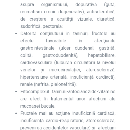
asupra organismului, depurativă (gută,
reumatism cronic degenerativ), antisclerotică,
de creştere a acuității vizuale, diuretică,
sudorifică, pectorală;
Datorită conţinutului în taninuri, fructele au
efecte favorabile în afecţiunile
gastrointestinale (ulcer duodenal, gastrită,
colită, gastroduodenită), hepatobiliare,
cardiovasculare (tulburăn circulatorii la nivelul
venelor şi microcirculaţiei, ateroscleroză,
hipertensiune arterială, insuficienţă cardiacă),
renale (nefrită, pielonefrită);
Fitocomplexul taninuri-antocianozide-vitamine
are efect în tratamentul unor afecţiuni ale
mucoasei bucale;
Fructele mai au acţiune insuficicniă cardiacă,
insuficienţă cardio-respiratorie, ateroscleroză,
prevenirea accidentelor vasculare) și afecţiuni