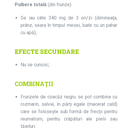
Pulbere totală
(din frunze)
Se iau câte 340 mg de 3 ori/zi (dimineaţa,
prânz, seara în timpul mesei, luate cu un pahar
cu apă);
EFECTE SECUNDARE
Nu se cunosc;
COMBINAȚII
Frunzele de coacăz negru se pot combina cu
rozmarin, salvie, în părţi egale (macerat cald)
care se foloseşte sub formă de frecţii pentru
reumatism, pentru crăpături ale pielii sau
tăieturi.