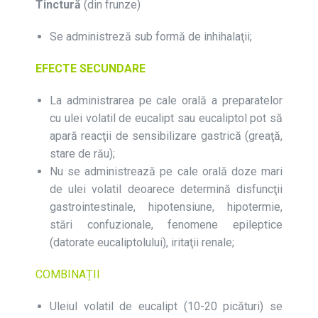
Tinctură
(din frunze)
Se administreză sub formă de inhihalaţii;
EFECTE SECUNDARE
La administrarea pe cale orală a preparatelor
cu ulei volatil de eucalipt sau eucaliptol pot să
apară reacţii de sensibilizare gastrică (greaţă,
stare de rău);
Nu se administrează pe cale orală doze mari
de ulei volatil deoarece determină disfuncţii
gastrointestinale, hipotensiune, hipotermie,
stări confuzionale, fenomene epileptice
(datorate eucaliptolului), iritaţii renale;
COMBINAȚII
Uleiul volatil de eucalipt (10-20 picături) se