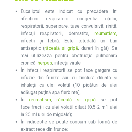
Eucaliptul este indicat cu precădere în:
afecţiuni respiratorii: congestia căilor,
respiratorii, superioare, tuse convulsivă, rinită,
infecţii respiratorii, dermatite,
reumatism,
infecţii şi febră. Este totodată un bun
antiseptic (
răceală şi gripă
, dureri în gât). Se
mai utilizează pentru obstrucţie pulmonară
cronică,
herpes
, infecţii virale;
În infecţii respiratorii se pot face gargare cu
infuzie din frunze sau cu tinctură diluată şi
inhalaţii cu ulei volatil (10 picături de ulei
adăugat puţină apă fierbinte);
În
reumatism
,
răceală și gripă
se pot
face frecţii cu ulei volatil diluat (0,5-2 m1 ulei
la 25 ml ulei de migdale);
În indigestie se poate consum sub formă de
extract rece din frunze;