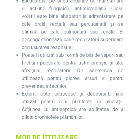
Eucaliptolul, pe lângă acţiunile de mai sus are
şi acţiune fungicidă, antimicrobiană. Uleiul
volatil este bine absoarbit la administrare pe
cale orală, rectală sau percutanată şi se
elimină pe cale pulmonară sau renală. El
decongestionează căile respiratorii superioare
prin uşurarea respiraţlei;
Poate fi utilizat sub formă de băi de vapori sau
fricţiuni pectorale pentru astm bronşic şi alte
afecţiuni respiratorii. De asemenea se
utilizează pentru pioree, arsuri și pentru
prevenirea infecţiilor;
Extern, este antiseptic şi deodorant, fiind
utilizat pentru răni purulente și ulceraţii.
Acţiunea lui antiseptică are abilitatea de a
dilata bronhiolele plămânilor;
MOD DE UTILIZARE