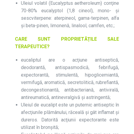
Uleiul volatil (Eucalyptus aetheroleum) conţine
70-80% eucalyptol (1,8 cineol), mono- şi
sescviterpene: a­terpineol, gama-terpinen, alfa
şi beta-pinen, limonenă, linalool, camfen, etc.;
CARE SUNT PROPRIETĂȚILE SALE
TERAPEUTICE?
eucaliptul are o acţiune antiseptică,
deodorantă, antispasmodică, febrifugă,
expectorantă, stimulentă, hipoglicemiantă,
vermifugă, aromatică, secretolitică, rubrefiantă,
decongestionantă, antibacteriană, antivirală,
antireumatică, antinevralgivă și astringentă;
Uleiul de eucalipt este un puternic antiseptic în
afecţiunile plămânului, răceală şi gât inflamat şi
dureros. Datorită acţiunii expectorante este
utilizat în bronşită;