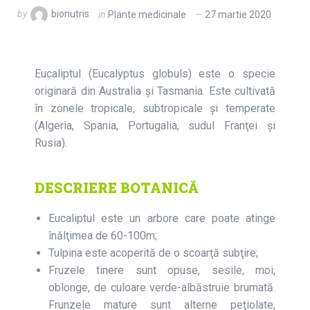
by
bionutris
in
Plante medicinale
27 martie 2020
Eucaliptul (Eucalyptus globuls) este o specie
originară din Australia şi Tasmania. Este cultivată
în zonele tropicale, subtropicale şi temperate
(Algeria, Spania, Portugalia, sudul Franţei şi
Rusia).
DESCRIERE BOTANICĂ
Eucaliptul este un arbore care poate atinge
înălţimea de 60-100m;
Tulpina este acoperită de o scoarţă subţire;
Fruzele tinere sunt opuse, sesile, moi,
oblonge, de culoare verde-albăstruie brumată.
Frunzele mature sunt alterne peţiolate,