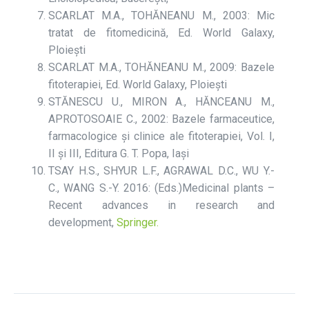
SCARLAT M.A., TOHĂNEANU M., 2003: Mic
tratat de fitomedicină, Ed. World Galaxy,
Ploiești
SCARLAT M.A., TOHĂNEANU M., 2009: Bazele
fitoterapiei, Ed. World Galaxy, Ploiești
STĂNESCU U., MIRON A., HĂNCEANU M.,
APROTOSOAIE C., 2002: Bazele farmaceutice,
farmacologice și clinice ale fitoterapiei, Vol. I,
II și III, Editura G. T. Popa, Iași
TSAY H.S., SHYUR L.F., AGRAWAL D.C., WU Y.-
C., WANG S.-Y. 2016: (Eds.)Medicinal plants –
Recent advances in research and
development,
Springer.