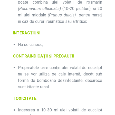
poate combina ulei volatil de rosmarin
(Rosmarinus officinalis)
(10-20 picături), și 20
ml ulei migdale
(Prunus dulcis)
pentru rnasaj
în caz de dureri reumatice sau artritice;
INTERACȚIUNI
Nu se cunosc;
CONTRAINDICAŢII ŞI PRECAUŢII
Preparatele care conţin ulei volatil de eucalipt
nu se vor utiliza pe cale intemă, decât sub
formă de bomboane dezinfectante, deoarece
sunt iritante renal;
TOXICITATE
Ingerarea a 10-30 ml ulei volatil de eucalipt