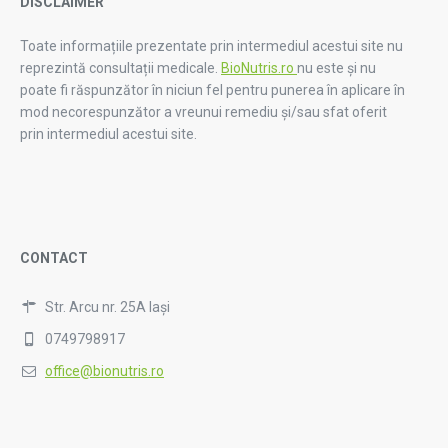
DISCLAIMER
Toate informațiile prezentate prin intermediul acestui site nu
reprezintă consultații medicale.
BioNutris.ro
nu este și nu
poate fi răspunzător în niciun fel pentru punerea în aplicare în
mod necorespunzător a vreunui remediu și/sau sfat oferit
prin intermediul acestui site.
CONTACT
Str. Arcu nr. 25A Iași
0749798917
office@bionutris.ro