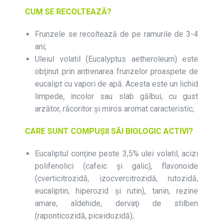
CUM SE RECOLTEAZĂ?
Frunzele se recoltează de pe ramurile de 3-4
ani;
Uleiul volatil (Eucalyptus aetheroleurn) este
obţinut prin antrenarea frunzelor proaspete de
eucalipt cu vapori de apă. Acesta este un lichid
limpede, incolor sau slab gălbui, cu gust
arzător, răcoritor şi miros aromat caracteristic;
CARE SUNT COMPUȘII SĂI BIOLOGIC ACTIVI?
Eucaliptul conţine peste 3,5% ulei volatil, acizi
polifenolici (cafeic şi galic), flavonoide
(cverticitrozidă, izocvercitrozidă, rutozidă,
eucaliptin, hiperozid şi rutin), tanin, rezine
amare, aldehide, dervaţi de stilben
(raponticozidă, piceidozidă);