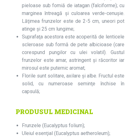
pieloase sub fomiă de iatagan (falciforme); cu
marginea întreagă şi culoarea verde-cenuşie.
Lăţimea frunzelor este de 2-5 cm, uneori pot
atinge şi 25 cm lungime;
Suprafaţa acestora este acoperită de lenticele
scleroase sub formă de pete albicioase (care
corespund pungilor cu ulei volatil). Gustul
frunzelor este amar, astringent și răcoritor iar
mirosul este puternic aromat;
Florile sunt solitare, axilare și albe. Fructul este
solid, cu numeroase seminţe închise în
capsulă;
PRODUSUL MEDICINAL
Frunzele (Eucalyptus folium);
Uleiul esenţial (Eucalyptus aetheroleum);