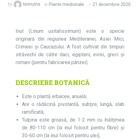
by
bionutris
in
Plante medicinale
21 decembrie 2020
Inul (Linum usitatissimum) este o specie
originară din regiunea Mediteranei, Asiei Mici,
Crimeei şi Caucazului. A fost cultivat din timpuri
străvechi de către daci, egipteni, evrei, greci şi
romani (pentru fabricarea pânzei).
DESCRIERE BOTANICĂ
Este o plantă erbacee, anuală;
Are o rădăcină pivotantă, subţire, lungă, slab
ramificată;
Tulpina este groasă, de 1-2 mm cu înălțimea
de 80-110 cm (la inul folosit pentru fibre) şi
30-60 cm (la inul folosit pentru ulei);