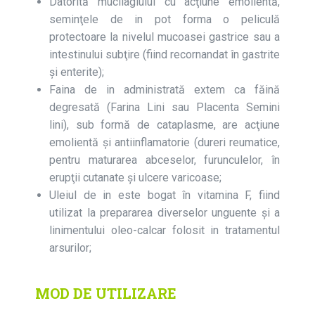
Datorită mucilagiului cu acţiune emolientă,
seminţele de in pot forma o peliculă
protectoare la nivelul mucoasei gastrice sau a
intestinului subţire (fiind recornandat în gastrite
şi enterite);
Faina de in administrată extem ca făină
degresată (Farina Lini sau Placenta Semini
lini), sub formă de cataplasme, are acţiune
emolientă şi antiinflamatorie (dureri reumatice,
pentru maturarea abceselor, furunculelor, în
erupţii cutanate şi ulcere varicoase;
Uleiul de in este bogat în vitamina F, fiind
utilizat la prepararea diverselor unguente şi a
linimentului oleo-calcar folosit in tratamentul
arsurilor;
MOD DE UTILIZARE