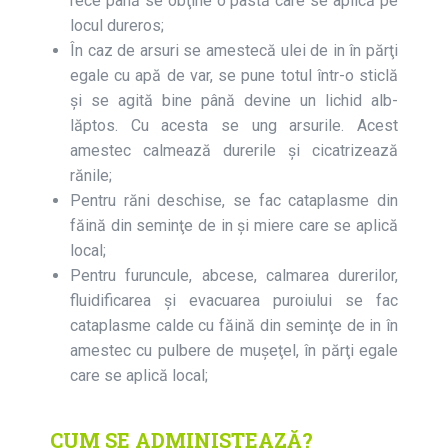
rece până se obţine o pastă care se aplică pe
locul dureros;
În caz de arsuri se amestecă ulei de in în părţi
egale cu apă de var, se pune totul într-o sticlă
şi se agită bine până devine un lichid alb-
lăptos. Cu acesta se ung arsurile. Acest
amestec calmează durerile şi cicatrizează
rănile;
Pentru răni deschise, se fac cataplasme din
făină din seminţe de in şi miere care se aplică
local;
Pentru furuncule, abcese, calmarea durerilor,
fluidificarea şi evacuarea puroiului se fac
cataplasme calde cu făină din seminţe de in în
amestec cu pulbere de muşeţel, în părţi egale
care se aplică local;
CUM SE ADMINISTEAZĂ?