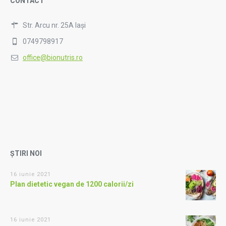
CONTACT
Str. Arcu nr. 25A Iași
0749798917
office@bionutris.ro
ȘTIRI NOI
16 iunie 2021
Plan dietetic vegan de 1200 calorii/zi
16 iunie 2021