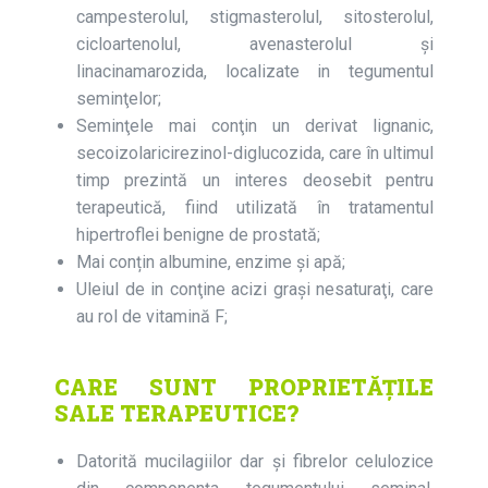
campesterolul, stigmasterolul, sitosterolul,
cicloartenolul, avenasterolul şi
linacinamarozida, localizate in tegumentul
seminţelor;
Seminţele mai conţin un derivat lignanic,
secoizolaricirezinol-diglucozida, care în ultimul
timp prezintă un interes deosebit pentru
terapeutică, fiind utilizată în tratamentul
hipertroflei benigne de prostată;
Mai conțin albumine, enzime şi apă;
Uleiul de in conţine acizi graşi nesaturaţi, care
au rol de vitamină F;
CARE SUNT PROPRIETĂȚILE
SALE TERAPEUTICE?
Datorită mucilagiilor dar şi fibrelor celulozice