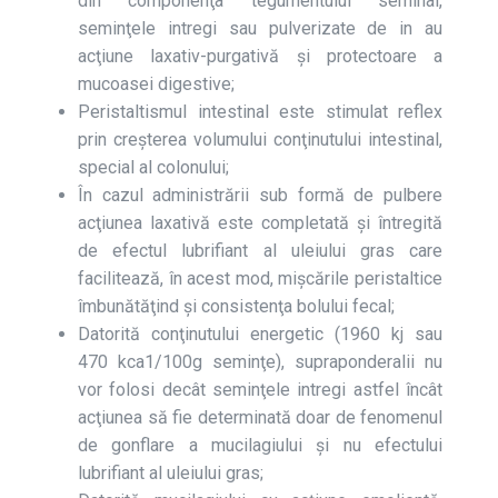
din componenţa tegumentului seminal,
seminţele intregi sau pulverizate de in au
acţiune laxativ-purgativă şi protectoare a
mucoasei digestive;
Peristaltismul intestinal este stimulat reflex
prin creşterea volumului conţinutului intestinal,
special al colonului;
În cazul administrării sub formă de pulbere
acţiunea laxativă este completată şi întregită
de efectul lubrifiant al uleiului gras care
facilitează, în acest mod, mişcările peristaltice
îmbunătăţind şi consistenţa bolului fecal;
Datorită conţinutului energetic (1960 kj sau
470 kca1/100g seminţe), supraponderalii nu
vor folosi decât seminţele intregi astfel încât
acţiunea să fie determinată doar de fenomenul
de gonflare a mucilagiului şi nu efectului
lubrifiant al uleiului gras;