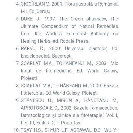
CIOCÎRLAN V., 2001: Flora ilustrată a României.
I-II. Ed. Ceres,
DUKE J., 1997: The Green pharmacy, The
Ultimate Compendium of Natural Remedies
from the World`s Foremost Authority on
Healing Herbs, ed. Rodale Press,
PÂRVU C., 2000: Universul plantelor, Ed.
Enciclopedică, Bucerești,
SCARLAT M.A., TOHĂNEANU M., 2003: Mic
tratat de fitomedicină, Ed. World Galaxy,
Ploiești
SCARLAT M.A., TOHĂNEANU M., 2009: Bazele
fitoterapiei, Ed. World Galaxy, Ploiești
STĂNESCU U., MIRON A., HĂNCEANU M.,
APROTOSOAIE C., 2002: Bazele farmaceutice,
farmacologice și clinice ale fitoterapiei, Vol. I,
II și III, Editura G. T. Popa, Iași
TSAY H.S., SHYUR L.F., AGRAWAL D.C., WU Y.-