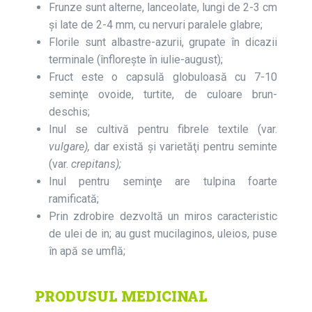
Frunze sunt alterne, lanceolate, lungi de 2-3 cm
şi late de 2-4 mm, cu nervuri paralele glabre;
Florile sunt albastre-azurii, grupate în dicazii
terminale (înfloreşte în iulie-august);
Fruct este o capsulă globuloasă cu 7-10
seminţe ovoide, turtite, de culoare brun-
deschis;
Inul se cultivă pentru fibrele textile (var.
vulgare),
dar există şi varietăţi pentru seminte
(var.
crepitans);
Inul pentru seminţe are tulpina foarte
ramificată;
Prin zdrobire dezvoltă un miros caracteristic
de ulei de in; au gust mucilaginos, uleios, puse
în apă se umflă;
PRODUSUL MEDICINAL