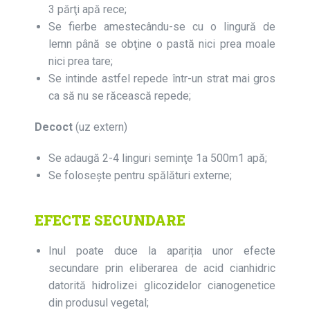
3 părţi apă rece;
Se fierbe amestecându-se cu o lingură de
lemn până se obţine o pastă nici prea moale
nici prea tare;
Se intinde astfel repede într-un strat mai gros
ca să nu se răcească repede;
Decoct
(uz extern)
Se adaugă 2-4 linguri seminţe 1a 500m1 apă;
Se folosește pentru spălături externe;
EFECTE SECUNDARE
Inul poate duce la apariția unor efecte
secundare prin eliberarea de acid cianhidric
datorită hidrolizei glicozidelor cianogenetice
din produsul vegetal;