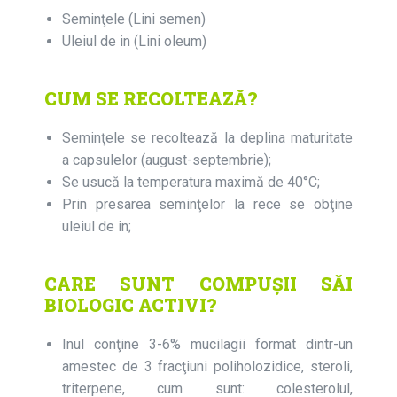
Seminţele (Lini semen)
Uleiul de in (Lini oleum)
CUM SE RECOLTEAZĂ?
Seminţele se recoltează la deplina maturitate
a capsulelor (august-septembrie);
Se usucă la temperatura maximă de 40°C;
Prin presarea seminţelor la rece se obţine
uleiul de in;
CARE SUNT COMPUȘII SĂI
BIOLOGIC ACTIVI?
Inul conţine 3-6% mucilagii format dintr-un
amestec de 3 fracţiuni poliholozidice, steroli,
triterpene, cum sunt: colesterolul,