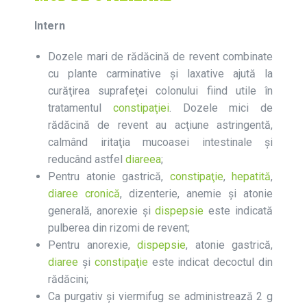
Intern
Dozele mari de rădăcină de revent combinate
cu plante carminative şi laxative ajută la
curăţirea suprafeţei colonului fiind utile în
tratamentul
constipaţiei
. Dozele mici de
rădăcină de revent au acţiune astringentă,
calmând iritaţia mucoasei intestinale și
reducând astfel
diareea
;
Pentru atonie gastrică,
constipaţie
,
hepatită
,
diaree cronică
, dizenterie, anemie şi atonie
generală, anorexie și
dispepsie
este indicată
pulberea din rizomi de revent;
Pentru anorexie,
dispepsie
, atonie gastrică,
diaree
și
constipaţie
este indicat decoctul din
rădăcini;
Ca purgativ şi viermifug se administrează 2 g