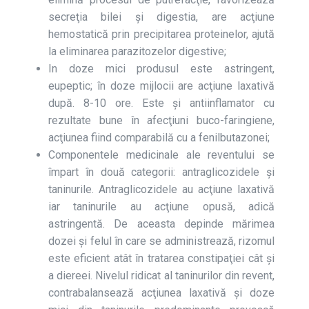
secreţia bilei şi digestia, are acţiune
hemostatică prin precipitarea proteinelor, ajută
la eliminarea parazitozelor digestive;
In doze mici produsul este astringent,
eupeptic; în doze mijlocii are acţiune laxativă
după. 8-10 ore. Este şi antiinflamator cu
rezultate bune în afecţiuni buco-faringiene,
acţiunea fiind comparabilă cu a fenilbutazonei;
Componentele medicinale ale reventului se
împart în două categorii: antraglicozidele şi
taninurile. Antraglicozidele au acţiune laxativă
iar taninurile au acţiune opusă, adică
astringentă. De aceasta depinde mărimea
dozei şi felul în care se administrează, rizomul
este eficient atât în tratarea constipaţiei cât şi
a diereei. Nivelul ridicat al taninurilor din revent,
contrabalansează acţiunea laxativă şi doze