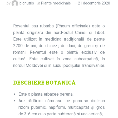
by
bionutris
in
Plante medicinale
21 decembrie 2020
Reventul sau rubarba (Rheum officinale) este o
plantă originară din nord-estul Chinei şi Tibet.
Este utilizat în medicina tradițională de peste
2700 de ani, de chinezi, de daci, de greci şi de
romani. Reventul este o plantă exclusiv de
cultură. Este cultivat în zona subcarpatică, în
nordul Moldovei şi în sudul podişului Transilvaniei.
DESCRIERE BOTANICĂ
Este o plantă erbacee perenă;
Are rădăcini cărnoase ce pornesc dintr-un
rizom puternic, napiform, multicapitat și gros
de 3-6 cm cu o parte subterană şi una aeriană;