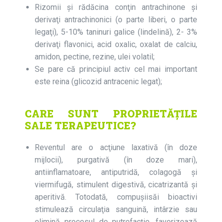
Rizomii şi rădăcina conţin antrachinone și
derivaţi antrachinonici (o parte liberi, o parte
legaţi), 5-10% taninuri galice (lindelină), 2- 3%
derivaţi flavonici, acid oxalic, oxalat de calciu,
amidon, pectine, rezine, ulei volatil;
Se pare că principiul activ cel mai important
este reina (glicozid antracenic legat);
CARE SUNT PROPRIETĂȚILE
SALE TERAPEUTICE?
Reventul are o acţiune laxativă (în doze
mijlocii), purgativă (în doze mari),
antiinflamatoare, antiputridă, colagogă şi
viermifugă, stimulent digestivă, cicatrizantă și
aperitivă. Totodată, compușiisăi bioactivi
stimulează circulaţia sanguină, intârzie sau
elimină procesul de putrefacţie, favorizează