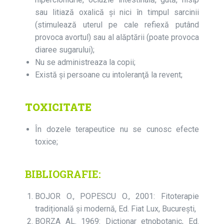
sau litiază oxalică şi nici în timpul sarcinii
(stimulează uterul pe cale refiexă putând
provoca avortul) sau al alăptării (poate provoca
diaree sugarului);
Nu se administreaza la copii;
Există şi persoane cu intoleranţă la revent;
TOXICITATE
În dozele terapeutice nu se cunosc efecte
toxice;
BIBLIOGRAFIE:
BOJOR O., POPESCU O., 2001: Fitoterapie
tradițională și modernă, Ed. Fiat Lux, București,
BORZA AL. 1969: Dicționar etnobotanic, Ed.