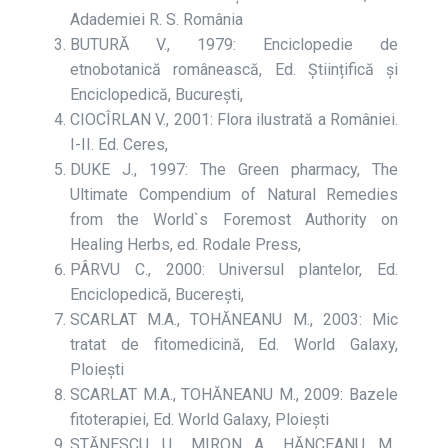
Adademiei R. S. România
BUTURĂ V., 1979: Enciclopedie de
etnobotanică românească, Ed. Științifică și
Enciclopedică, București,
CIOCÎRLAN V., 2001: Flora ilustrată a României.
I-II. Ed. Ceres,
DUKE J., 1997: The Green pharmacy, The
Ultimate Compendium of Natural Remedies
from the World`s Foremost Authority on
Healing Herbs, ed. Rodale Press,
PÂRVU C., 2000: Universul plantelor, Ed.
Enciclopedică, Bucerești,
SCARLAT M.A., TOHĂNEANU M., 2003: Mic
tratat de fitomedicină, Ed. World Galaxy,
Ploiești
SCARLAT M.A., TOHĂNEANU M., 2009: Bazele
fitoterapiei, Ed. World Galaxy, Ploiești
STĂNESCU U., MIRON A., HĂNCEANU M.,