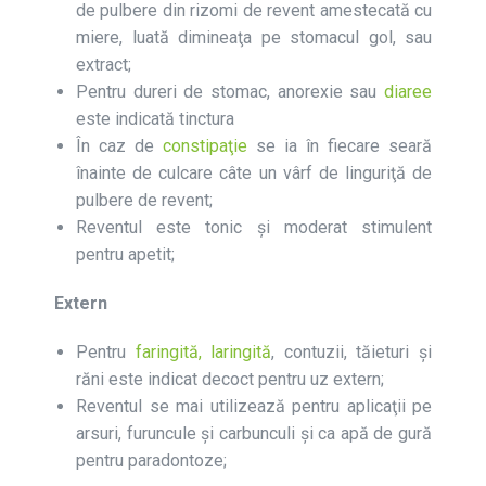
de pulbere din rizomi de revent amestecată cu
miere, luată dimineaţa pe stomacul gol, sau
extract;
Pentru dureri de stomac, anorexie sau
diaree
este indicată tinctura
În caz de
constipaţie
se ia în fiecare seară
înainte de culcare câte un vârf de linguriţă de
pulbere de revent;
Reventul este tonic şi moderat stimulent
pentru apetit;
Extern
Pentru
faringită,
laringită
, contuzii, tăieturi și
răni este indicat decoct pentru uz extern;
Reventul se mai utilizează pentru aplicaţii pe
arsuri, furuncule şi carbunculi şi ca apă de gură
pentru paradontoze;