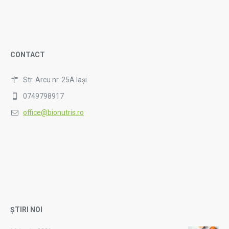
CONTACT
Str. Arcu nr. 25A Iași
0749798917
office@bionutris.ro
ȘTIRI NOI