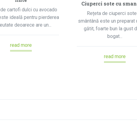
Ciuperci sote cu sma
de cartofi dulci cu avocado
Rețeta de ciuperci sote
 este ideală pentru pierderea
smântână este un preparat 
reutate deoarece are un...
gătit, foarte bun la gust d
bogat...
read more
read more