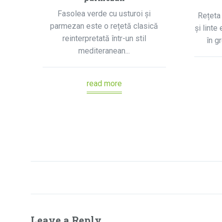
Fasolea verde cu usturoi și
Rețeta 
parmezan este o rețetă clasică
și linte
reinterpretată într-un stil
în g
mediteranean...
read more
Leave a Reply