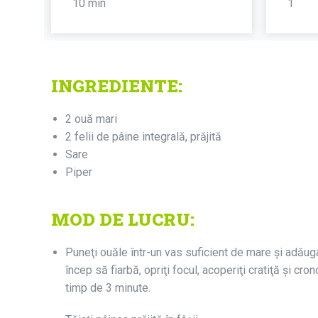
10 min
1
INGREDIENTE:
2 ouă mari
2 felii de pâine integrală, prăjită
Sare
Piper
MOD DE LUCRU:
Puneţi ouăle într-un vas suficient de mare și adăugaţ
încep să fiarbă, opriţi focul, acoperiţi cratiţă şi cro
timp de 3 minute.