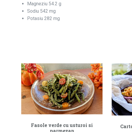
Magneziu 54.2 g
Sodiu 542 mg
Potasiu 282 mg
Fasole verde cu usturoi si
Cart
parmezan