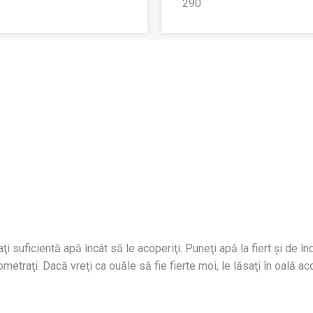
290
i suficientă apă încât să le acoperiţi. Puneţi apă la fiert şi de în
nometraţi. Dacă vreţi ca ouăle să fie fierte moi, le lăsaţi în oală ac