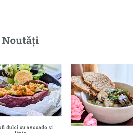
Noutăți
ofi dulci cu avocado si
linte