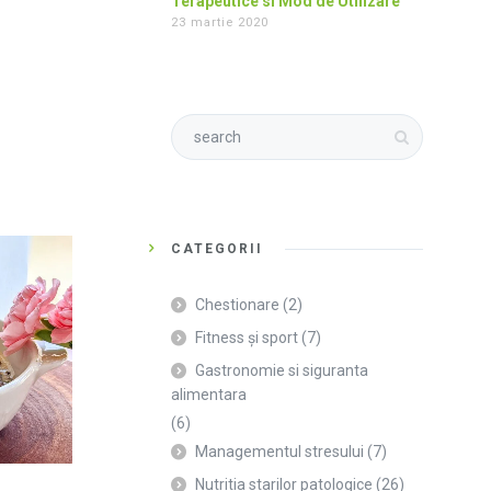
Terapeutice si Mod de Utilizare
23 martie 2020
CATEGORII
Chestionare
(2)
Fitness și sport
(7)
Gastronomie si siguranta
alimentara
(6)
Managementul stresului
(7)
Nutritia starilor patologice
(26)