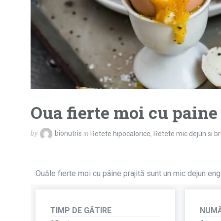
Oua fierte moi cu paine 
by
bionutris
in
Retete hipocalorice
,
Retete mic dejun si b
Ouăle fierte moi cu pâine prajită sunt un mic dejun en
TIMP DE GĂTIRE
NUMĂ