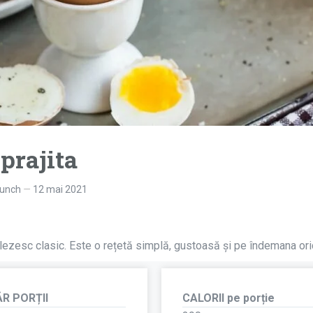
prajita
runch
12 mai 2021
glezesc clasic. Este o rețetă simplă, gustoasă și pe îndemana ori
R PORȚII
CALORII pe porție