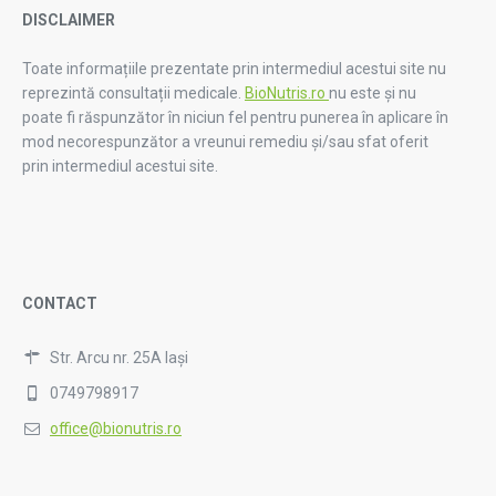
DISCLAIMER
Toate informațiile prezentate prin intermediul acestui site nu
reprezintă consultații medicale.
BioNutris.ro
nu este și nu
poate fi răspunzător în niciun fel pentru punerea în aplicare în
mod necorespunzător a vreunui remediu și/sau sfat oferit
prin intermediul acestui site.
CONTACT
Str. Arcu nr. 25A Iași
0749798917
office@bionutris.ro