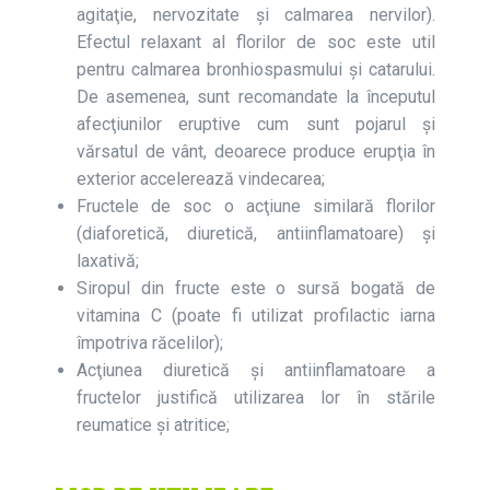
agitaţie, nervozitate şi calmarea nervilor).
Efectul relaxant al florilor de soc este util
pentru calmarea bronhiospasmului şi catarului.
De asemenea, sunt recomandate la începutul
afecţiunilor eruptive cum sunt pojarul şi
vărsatul de vânt, deoarece produce erupţia în
exterior accelerează vindecarea;
Fructele de soc o acţiune similară florilor
(diaforetică, diuretică, antiinflamatoare) şi
laxativă;
Siropul din fructe este o sursă bogată de
vitamina C (poate fi utilizat profilactic iarna
împotriva răcelilor);
Acţiunea diuretică şi antiinflamatoare a
fructelor justifică utilizarea lor în stările
reumatice şi atritice;