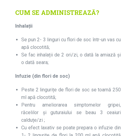
CUM SE ADMINISTREAZĂ?
Inhalații
Se pun 2- 3 linguri cu flori de soc într-un vas cu
apă clocotită;
Se fac inhalații de 2 ori/zi, o dată la amiază și
o dată seara;
Infuzie (din flori de soc)
Peste 2 lingurițe de flori de soc se toarnă 250
ml apă clocotită;
Pentru ameliorarea simptomelor gripei,
răcelilor și guturaiului se beau 3 ceaiuri
calduțe/zi ;
Cu efect laxativ se poate prepara o infuzie din
1- 2 lingurite de flori la 200 ml apă clocotită