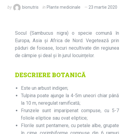
by
bionutris
in
Plante medicinale
23 martie 2020
Socul (Sambucus nigra) o specie comună în
Europa, Asia şi Africa de Nord. Vegetează prin
păduri de foioase, locuri necultivate din regiunea
de câmpie şi deal și în jurul locuințelor.
DESCRIERE BOTANICĂ
Este un arbust indigen;
Tulpina poate ajunge la 4-5m uneori chiar până
la 10 m, neregulat ramificată;
Frunzele sunt imparipenat compuse, cu 5-7
foliole eliptice sau ovat eliptice;
Florile sunt pentamere, cu petale albe, grupate
în cime corimbiforme compuse din 6 ramuri