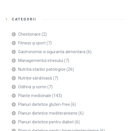
CATEGORII
Chestionare
(2)
Fitness și sport
(7)
Gastronomie si siguranta alimentara
(6)
Managementul stresului
(7)
Nutritia starilor patologice
(26)
Nutriție sănătoasă
(7)
Odihnă și somn
(7)
Plante medicinale
(143)
Planuri dietetice gluten-free
(6)
Planuri dietetice mediteraneene
(6)
Planuri dietetice pentru diabet
(6)
Planuri dietetice pentru hipercolesterolemie
(6)