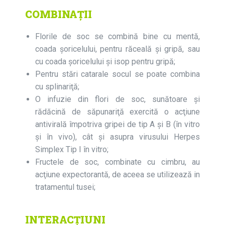
COMBINAȚII
Florile de soc se combină bine cu mentă,
coada şoricelului, pentru răceală şi gripă, sau
cu coada şoricelului și isop pentru gripă;
Pentru stări catarale socul se poate combina
cu splinariţă;
O infuzie din flori de soc, sunătoare şi
rădăcină de săpunariţă exercită o acţiune
antivirală împotriva gripei de tip A și B (în vitro
şi în vivo), cât şi asupra virusului Herpes
Simplex Tip I în vitro;
Fructele de soc, combinate cu cimbru, au
acţiune expectorantă, de aceea se utilizează in
tratamentul tusei;
INTERACȚIUNI