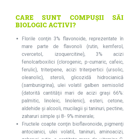
CARE SUNT COMPUȘII SĂI
BIOLOGIC ACTIVI?
Florile conţin 3% flavonoide, reprezentate în
mare parte de flavonoli (rutin, kemferol,
cvercetol,. izoquercitine), 3% acizi
fenolcarboxilici (clorogenic, p-cumaric, cafeic,
ferulic), triterpene, acizi triterpertici (ursolic,
oleanolic), steroli, glicozidă hidrocianică
(sambunigrina), ulei volatil galben semisolid
(datorită cantităţii mari de acizi graşi 66%:
palmitic, linoleic, linolenic), esteri, cetone,
aldehide şi alcooli, mucilagii şi taninuri, pectine,
zaharuri simple și 8- 9% minerale;
Fructele coapte conţin bioflavonoide, pigmenţi
antocianici, ulei volatil,. taninuri, aminoacizi,