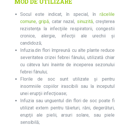
MOD DE UTILIZARE
Socul este indicat, în special, în
răcelile
comune
,
gripă
, catar nazal,
sinuzită
, creşterea
rezistenţa la infecţiile respiratorii, congestii
cronice, alergie, infecţii ale urechii şi
candidoză;
Infuzia.din flori împreună cu alte plante reduce
severitatea crizei febrei fânului, utilizată chiar
cu câteva luni înainte de inceperea sezonului
febrei fânului;
Florile de soc sunt utilizate și pentru
insomniile copiilor irascibili sau la inceputul
unei erupţii infecţioase;
Infuzia sau unguentul din flori de soc poate fi
utilizat extern pentru tăieturi, răni, degerături,
erupţii ale pielii, arsuri solare, sau piele
sensibilă;