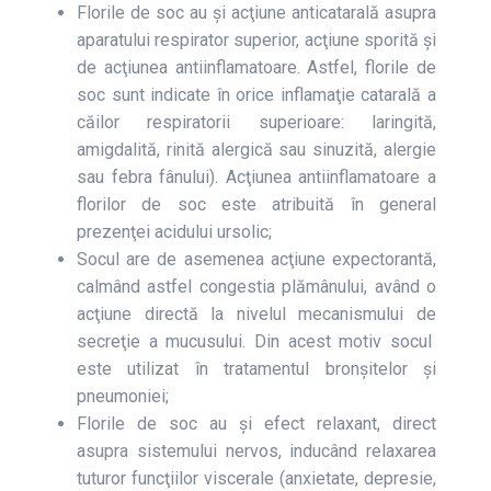
Florile de soc au și acţiune anticatarală asupra
aparatului respirator superior, acţiune sporită și
de acţiunea antiinflamatoare. Astfel, florile de
soc sunt indicate în orice inflamaţie catarală a
căilor respiratorii superioare: laringită,
amigdalită, rinită alergică sau sinuzită, alergie
sau febra fânului). Acţiunea antiinflamatoare a
florilor de soc este atribuită în general
prezenţei acidului ursolic;
Socul are de asemenea acţiune expectorantă,
calmând astfel congestia plămânului, având o
acţiune directă la nivelul mecanismului de
secreţie a mucusului. Din acest motiv socul
este utilizat în tratamentul bronşitelor şi
pneumoniei;
Florile de soc au și efect relaxant, direct
asupra sistemului nervos, inducând relaxarea
tuturor funcţiilor viscerale (anxietate, depresie,