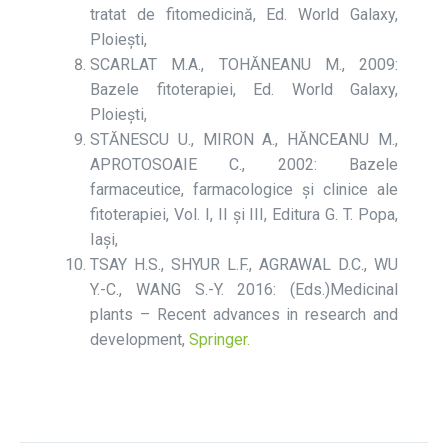
tratat de fitomedicină, Ed. World Galaxy,
Ploiești,
SCARLAT M.A., TOHĂNEANU M., 2009:
Bazele fitoterapiei, Ed. World Galaxy,
Ploiești,
STĂNESCU U., MIRON A., HĂNCEANU M.,
APROTOSOAIE C., 2002: Bazele
farmaceutice, farmacologice și clinice ale
fitoterapiei, Vol. I, II și III, Editura G. T. Popa,
Iași,
TSAY H.S., SHYUR L.F., AGRAWAL D.C., WU
Y.-C., WANG S.-Y. 2016: (Eds.)Medicinal
plants – Recent advances in research and
development,
Springer.