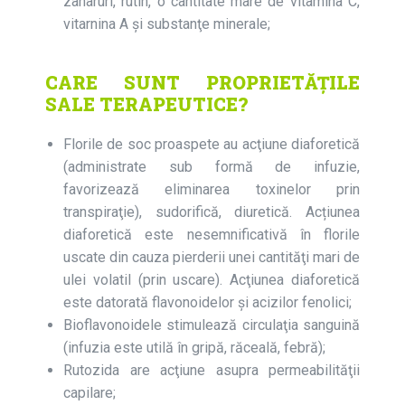
zaharuri, rutin, o cantitate mare de vitamina C,
vitarnina A şi substanţe minerale;
CARE SUNT PROPRIETĂȚILE
SALE TERAPEUTICE?
Florile de soc proaspete au acţiune diaforetică
(administrate sub formă de infuzie,
favorizează eliminarea toxinelor prin
transpiraţie), sudorifică, diuretică. Acțiunea
diaforetică este nesemnificativă în florile
uscate din cauza pierderii unei cantităţi mari de
ulei volatil (prin uscare). Acţiunea diaforetică
este datorată flavonoidelor şi acizilor fenolici;
Bioflavonoidele stimulează circulaţia sanguină
(infuzia este utilă în gripă, răceală, febră);
Rutozida are acţiune asupra permeabilităţii
capilare;