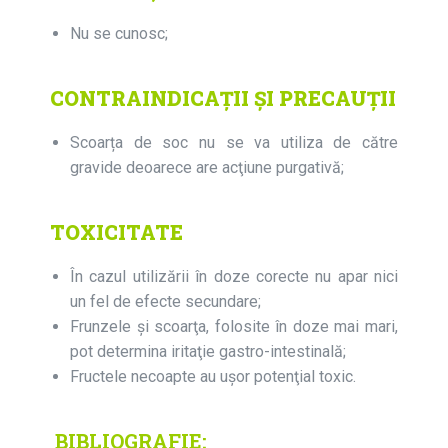
Nu se cunosc;
CONTRAINDICAŢII ŞI PRECAUŢII
Scoarța de soc nu se va utiliza de către
gravide deoarece are acţiune purgativă;
TOXICITATE
În cazul utilizării în doze corecte nu apar nici
un fel de efecte secundare;
Frunzele şi scoarţa, folosite în doze mai mari,
pot determina iritaţie gastro-intestinală;
Fructele necoapte au uşor potenţial toxic.
BIBLIOGRAFIE: