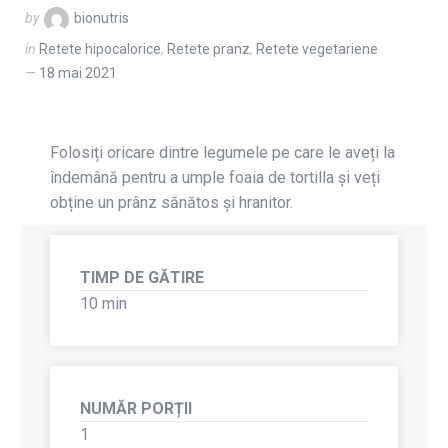
by
bionutris
in
Retete hipocalorice
,
Retete pranz
,
Retete vegetariene
18 mai 2021
Folosiți oricare dintre legumele pe care le aveți la
îndemână pentru a umple foaia de tortilla și veți
obține un prânz sănătos și hranitor.
TIMP DE GĂTIRE
10 min
NUMĂR PORȚII
1