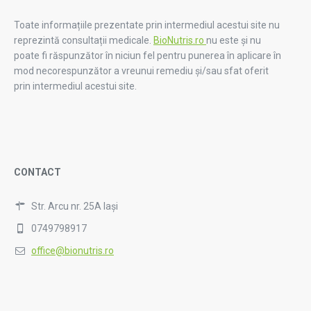
Toate informațiile prezentate prin intermediul acestui site nu
reprezintă consultații medicale.
BioNutris.ro
nu este și nu
poate fi răspunzător în niciun fel pentru punerea în aplicare în
mod necorespunzător a vreunui remediu și/sau sfat oferit
prin intermediul acestui site.
CONTACT
Str. Arcu nr. 25A Iași
0749798917
office@bionutris.ro