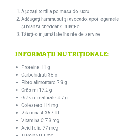
Așezați tortilla pe masa de lucru.
Adăugați hummusul și avocado, apoi legumele
și brânza cheddar și rulați-o.
Tăiați-o în jumătate înainte de servire.
INFORMAȚII NUTRIȚIONALE:
Proteine 11 g
Carbohidrați 38 g
Fibre alimentare 7.8 g
Grăsimi 17.2 g
Grăsimi saturate 4.7 g
Colestero l14 mg
Vitamina A 367 IU
Vitamina C 7.9 mg
Acid folic 77 mcg
Tiamină 0.1 mg