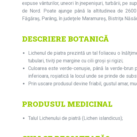
expuse vânturilor, uneori în jnepenişuri, turbării, pe su
de Nord. Poate ajunge până la altitudinea de 2600
Făgăraş, Parâng, în judeţele Maramureş, Bistriţa Năs
DESCRIERE BOTANICĂ
Lichenul de piatra prezintă un tal foliaceu o înălţim
tubulari, tiviţi pe margine cu cili groşi şi rigizi;
Culoarea este verde-cenuşie, până la verde-brun 
inferioara, roşiatică la locul unde se prinde de subst
Prin uscare produsul devine friabil, gustul amar, mu
PRODUSUL MEDICINAL
Talul Lichenului de piatră (Lichen islandicus);