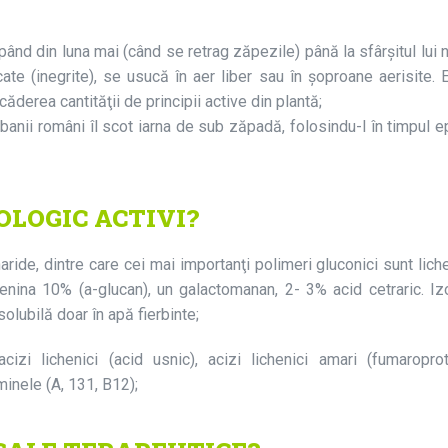
pând din luna mai (când se retrag zăpezile) până la sfârşitul lui 
icate (inegrite), se usucă în aer liber sau în şoproane aerisite.
ăderea cantităţii de principii active din plantă;
anii români îl scot iarna de sub zăpadă, folosindu-l în timpul e
OLOGIC ACTIVI?
ride, dintre care cei mai importanţi polimeri gluconici sunt lic
henina 10% (a-glucan), un galactomanan, 2- 3% acid cetraric. Iz
solubilă doar în apă fierbinte;
zi lichenici (acid usnic), acizi lichenici amari (fumaroproto
aminele (A, 131, B12);