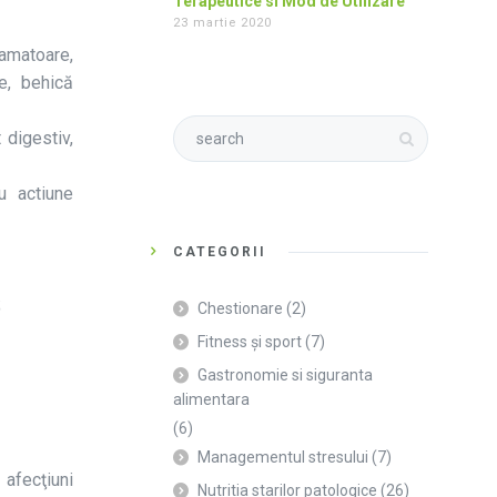
Terapeutice si Mod de Utilizare
23 martie 2020
lamatoare,
ce, behică
 digestiv,
cu actiune
CATEGORII
;
Chestionare
(2)
Fitness și sport
(7)
Gastronomie si siguranta
alimentara
(6)
Managementul stresului
(7)
, afecţiuni
Nutritia starilor patologice
(26)