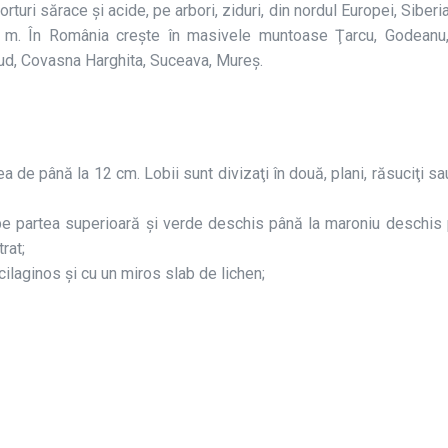
porturi sărace şi acide, pe arbori, ziduri, din nordul Europei, Siber
 m. În România creşte în masivele muntoase Ţarcu, Godeanu,
ăud, Covasna Harghita, Suceava, Mureş.
ea de până la 12 cm. Lobii sunt divizaţi în două, plani, răsuciţi s
pe partea superioară şi verde deschis până la maroniu deschis
rat;
cilaginos şi cu un miros slab de lichen;