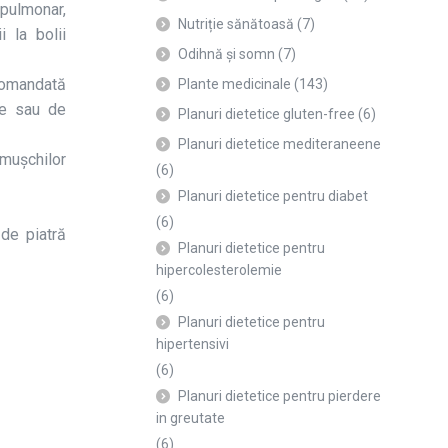
-pulmonar,
Nutriție sănătoasă
(7)
i la bolii
Odihnă și somn
(7)
ecomandată
Plante medicinale
(143)
re sau de
Planuri dietetice gluten-free
(6)
Planuri dietetice mediteraneene
 muşchilor
(6)
Planuri dietetice pentru diabet
(6)
 de piatră
Planuri dietetice pentru
hipercolesterolemie
(6)
Planuri dietetice pentru
hipertensivi
(6)
Planuri dietetice pentru pierdere
in greutate
(6)