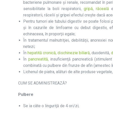
bacteriene pulmonare şi renale, recomandat în per
sensibilitate la boli respiratorii,
gripă
,
răceală
respiratorii, răcelii şi gripei efectul creşte dacă ac
Pentru tumori ale tubului digestiv se poate folos
și în cazurile de limfoame cu debut digestiv, 
echinaceea, în proporţii egale;
În tratamentul malnutriţiei, debilităţii, anorexiei 
netezi;
În
hepatită cronică,
dischinezie biliară
, duodenită,
d
În
pancreatită,
insuficienţă pancreatică (stimulent
combinată cu pulbere din frunze de afin (amestec în
Lichenul de piatra, alături de alte produse vegetale
CUM SE ADMINISTREAZĂ?
Pulbere
Se ia câte o linguriţă de 4 ori/zi;