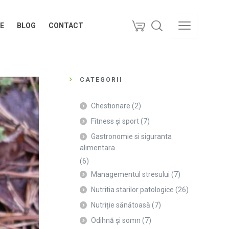
E
BLOG
CONTACT
E
BLOG
CONTACT
CATEGORII
Chestionare
(2)
Fitness și sport
(7)
Gastronomie si siguranta
alimentara
(6)
Managementul stresului
(7)
Nutritia starilor patologice
(26)
Nutriție sănătoasă
(7)
Odihnă și somn
(7)