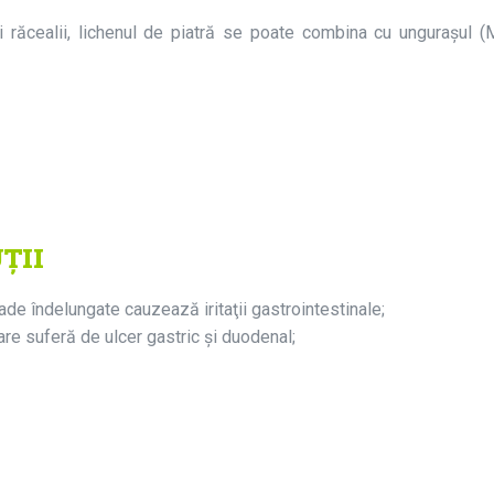
și răcealii, lichenul de piatră se poate combina cu unguraşul 
ŢII
e îndelungate cauzează iritaţii gastrointestinale;
are suferă de ulcer gastric şi duodenal;