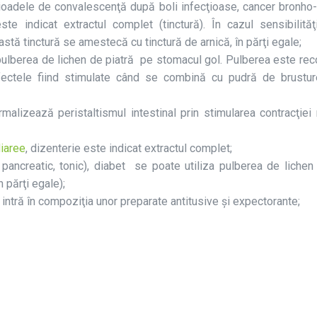
ioadele de convalescenţă după boli infecţioase, cancer bronho
este indicat extractul complet (tinctură). În cazul sensibilităţi
eastă tinctură se amestecă cu tinctură de arnică, în părţi egale;
i pulberea de lichen de piatră pe stomacul gol. Pulberea este r
efectele fiind stimulate când se combină cu pudră de brustu
normalizează peristaltismul intestinal prin stimularea contracţiei
iaree
, dizenterie este indicat extractul complet;
 pancreatic, tonic), diabet se poate utiliza pulberea de lichen
 părţi egale);
, intră în compoziţia unor preparate antitusive şi expectorante;