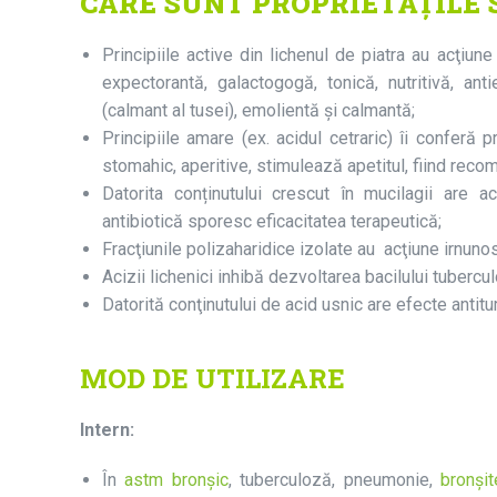
CARE SUNT PROPRIETĂȚILE 
Principiile active din lichenul de piatra au acţiune
expectorantă, galactogogă, tonică, nutritivă, ant
(calmant al tusei), emolientă și calmantă;
Principiile amare (ex. acidul cetraric) îi conferă p
stomahic, aperitive, stimulează apetitul, fiind reco
Datorita conținutului crescut în mucilagii are ac
antibiotică sporesc eficacitatea terapeutică;
Fracţiunile polizaharidice izolate au acţiune irnuno
Acizii lichenici inhibă dezvoltarea bacilului tubercul
Datorită conţinutului de acid usnic are efecte antitu
MOD DE UTILIZARE
Intern:
În
astm bronşic
, tuberculoză, pneumonie,
bronşit