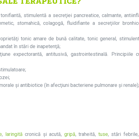
SALE TERAPEUTICE?
 tonifiantă, stimulentă a secreţiei pancreatice, calmante, antiinf
iemetic, stomahică, colagogă, fluidifiante a secreţiilor bronhi
roprietăţi tonic amare de bună calitate, tonic general, stirnulent
mandat în stări de inapetenţă;
ţiune expectorantă, antitusivă, gastrointestinală. Principiile 
stimulatoare;
ozei;
morale și antibiotice (în afecţiuni bacteriene pulmonare şi renale)
e
,
laringită
cronică şi acută,
gripă
, traheită,
tuse
, stări febrile