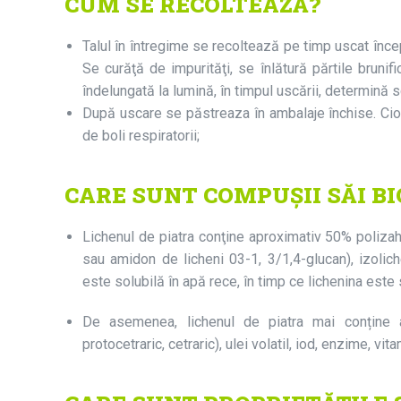
CUM SE RECOLTEAZĂ?
Talul în întregime se recoltează pe timp uscat înce
Se curăţă de impurităţi, se înlătură părtile brunif
îndelungată la lumină, în timpul uscării, determină sc
După uscare se păstreaza în ambalaje închise. Ciob
de boli respiratorii;
CARE SUNT COMPUȘII SĂI BI
Lichenul de piatra conţine aproximativ 50% polizaha
sau amidon de licheni 03-1, 3/1,4-glucan), izolic
este solubilă în apă rece, în timp ce lichenina este 
De asemenea, lichenul de piatra mai conține aci
protocetraric, cetraric), ulei volatil, iod, enzime, vit