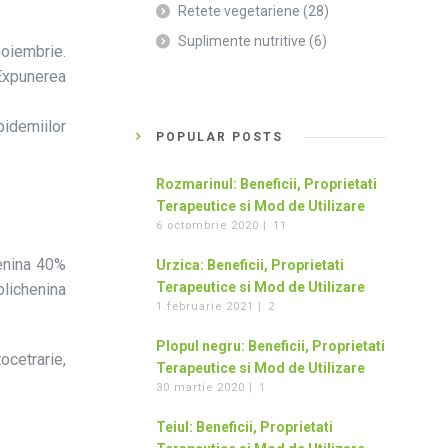
Retete vegetariene
(28)
Suplimente nutritive
(6)
noiembrie.
 Expunerea
pidemiilor
POPULAR POSTS
Rozmarinul: Beneficii, Proprietati
Terapeutice si Mod de Utilizare
6 octombrie 2020 |
11
henina 40%
Urzica: Beneficii, Proprietati
Terapeutice si Mod de Utilizare
olichenina
1 februarie 2021 |
2
Plopul negru: Beneficii, Proprietati
cetrarie,
Terapeutice si Mod de Utilizare
30 martie 2020 |
1
Teiul: Beneficii, Proprietati