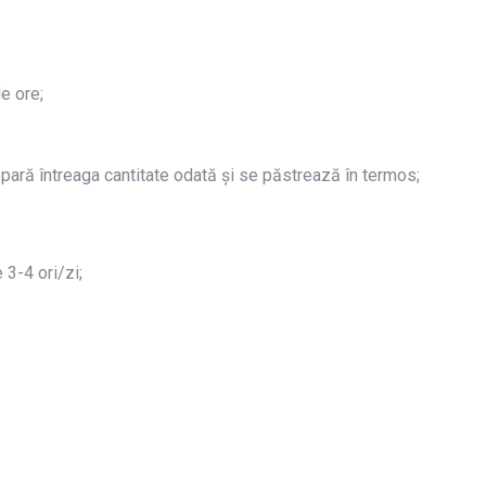
e ore;
epară întreaga cantitate odată şi se păstrează în termos;
 3-4 ori/zi;